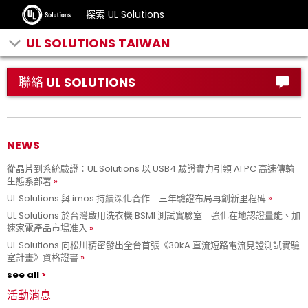
探索 UL Solutions
UL SOLUTIONS TAIWAN
聯絡 UL SOLUTIONS
NEWS
從晶片到系統驗證：UL Solutions 以 USB4 驗證實力引領 AI PC 高速傳輸
生態系部署
UL Solutions 與 imos 持續深化合作 三年驗證布局再創新里程碑
UL Solutions 於台灣啟用洗衣機 BSMI 測試實驗室 強化在地認證量能、加
速家電產品市場准入
UL Solutions 向松川精密發出全台首張《30kA 直流短路電流見證測試實驗
室計畫》資格證書
see all
活動消息