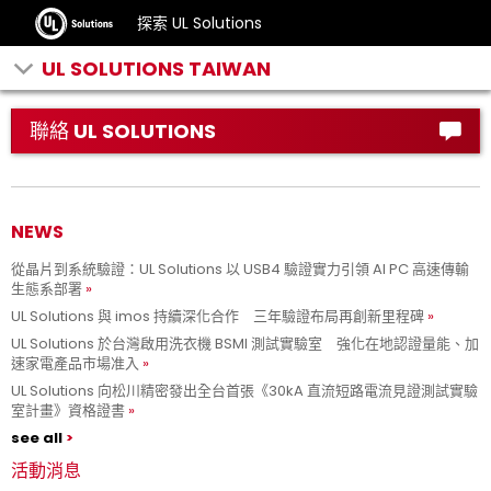
探索 UL Solutions
UL SOLUTIONS TAIWAN
聯絡 UL SOLUTIONS
NEWS
從晶片到系統驗證：UL Solutions 以 USB4 驗證實力引領 AI PC 高速傳輸
生態系部署
UL Solutions 與 imos 持續深化合作 三年驗證布局再創新里程碑
UL Solutions 於台灣啟用洗衣機 BSMI 測試實驗室 強化在地認證量能、加
速家電產品市場准入
UL Solutions 向松川精密發出全台首張《30kA 直流短路電流見證測試實驗
室計畫》資格證書
see all
活動消息