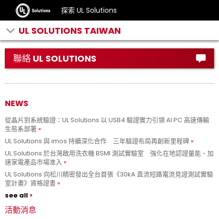
探索 UL Solutions
UL SOLUTIONS TAIWAN
聯絡 UL SOLUTIONS
NEWS
從晶片到系統驗證：UL Solutions 以 USB4 驗證實力引領 AI PC 高速傳輸
生態系部署
UL Solutions 與 imos 持續深化合作 三年驗證布局再創新里程碑
UL Solutions 於台灣啟用洗衣機 BSMI 測試實驗室 強化在地認證量能、加
速家電產品市場准入
UL Solutions 向松川精密發出全台首張《30kA 直流短路電流見證測試實驗
室計畫》資格證書
see all
活動消息