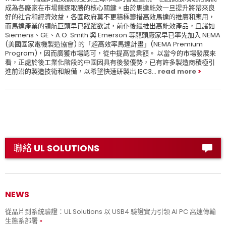
成為各廠家在市場競逐取勝的核心關鍵。由於馬達能效一旦提升將帶來良
好的社會和經濟效益，各國政府莫不更積極籌措高效馬達的推廣和應用，
而馬達產業的領航巨頭早已躍躍欲試，前仆後繼推出高能效產品，且諸如
Siemens、GE、A.O. Smith 與 Emerson 等龍頭廠家早已率先加入 NEMA
(美國國家電機製造協會) 的「超高效率馬達計畫」(NEMA Premium
Program)，因而廣獲市場認可，從中提高營業額。 以當今的市場發展來
看，正處於後工業化階段的中國因具有後發優勢，已有許多製造商積極引
進前沿的製造技術和設備，以希望快速研製出 IEC3...
read more
聯絡 UL SOLUTIONS
NEWS
從晶片到系統驗證：UL Solutions 以 USB4 驗證實力引領 AI PC 高速傳輸
生態系部署