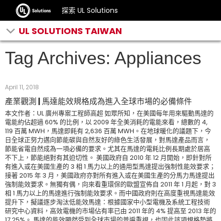
探索 UL Solutions
UL SOLUTIONS TAIWAN
Tag Archives: Appliances
April 11, 2018
產業觀測 | 馬達能效規格成為進入全球市場的必備條件
本文作者：UL 廣州專案工程師高超 如眾所知，在美國每年用來驅動馬達的
電能約佔超過 60% 的比例，以 2009 年全美消耗的電能來看，總數的 4,
119 百萬 MWH，馬達即耗有 2,636 百萬 MWH。在地球暖化的議題下，今
日全球正努力邁向節能碳與自然友好的綠色生活發展，對馬達產品而言，
節能省電自然成為一項必備的要求。尤其在馬達的電耗比例長期處於居高
不下上，節能絕對有其迫切性。 美國政府自 2010 年 12 月開始，即針對所
有進入或在美國生產的 3 相 1 馬力以上的通用型馬達提出強制性能效要求；
接著 2015 年 3 月，美國政府亦對所有進入或在美國生產的分馬力馬達提出
強制能效要求。無獨有偶，向來看重環保的歐盟宣佈自 2011 年 1 月起，對 3
相 1 馬力以上的馬達進行強制能效要求。而中國政府則在高度重視馬達能效
提升下，擬議逐步淘汰低能效馬達：根據國家中小型電機及系統工程技術
研究中心資料，高效電機的市場佔有率已由 2011 年的 4% 提高至 2013 年的
17.25%。 馬達的能效顯然受到全球市場的普遍重視，也因此該項規格勢將