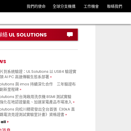
我們的使命
全球分支機搆
工作機會
聯絡我們
聯絡 UL SOLUTIONS
WS
到系統驗證：UL Solutions 以 USB4 驗證實
領 AI PC 高速傳輸生態系部署
Solutions 與 imos 持續深化合作 三年驗證布
創新里程碑
Solutions 於台灣啟用洗衣機 BSMI 測試實驗
強化在地認證量能、加速家電產品市場准入
 Solutions 向松川精密發出全台首張《30kA 直
路電流見證測試實驗室計畫》資格證書
all
動消息