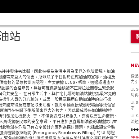
 加油站
NE
 加油站因為往往與住宅比鄰，因此被視為生活中最為常見的危險環境。加油
從晶片
可能帶來巨大的傷害。所以除了平日對於正確加油的宣導，油槍及
力引
這類的緊急拉斷閥認證，主要依據 UL 567 標準，通過認證產品
用通過認證的合格產品，無疑可確保當油槍被不正常拉扯而發生緊急狀
UL 
與公共安全。 在日常生活中，與住宅比鄰的加油站被視為最常見的
局再
為操作人員的分心疏忽，或因一般民眾採用自助加油時的自行操
UL 
後未能來得及或忘記取出油槍，就將車輛直接駛離現場而導致傷害
室 
車輛油門在被踩下後所帶來巨大的拉力，因此造成整座加油機被拉
所引發加油機起火…等，不僅會造成財產損失，亦會危害生命健康、
UL
人員或駕駛民眾的安全意識’、平日應加強宣導加油後的油槍拔出並
流短
對此種潛在危險已有安全設計亦應列為探討議題，包括此類安全裝
see 
閥 (Emergency Breakaway Fitting) 的 UL 認證
活
及說明。 緊急拉斷閥的設計與認證標準 加油機在設計時應必須已經考量了