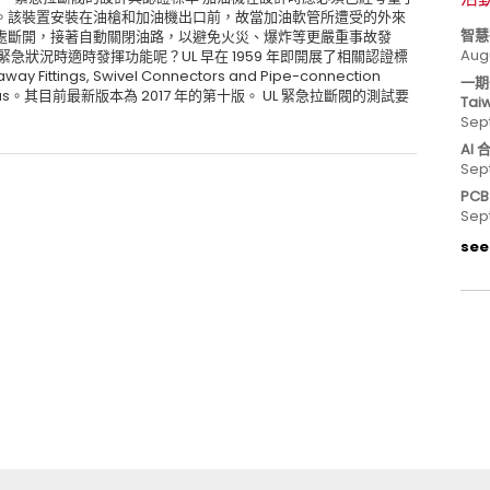
。該裝置安裝在油槍和加油機出口前，故當加油軟管所遭受的外來
智慧
處斷開，接著自動關閉油路，以避免火災、爆炸等更嚴重事故發
Aug
急狀況時適時發揮功能呢？UL 早在 1959 年即開展了相關認證標
way Fittings, Swivel Connectors and Pipe-connection
一期
 and LP-Gas。其目前最新版本為 2017 年的第十版。 UL 緊急拉斷閥的測試要
Tai
Sep
AI
Sep
PC
Sep
see 