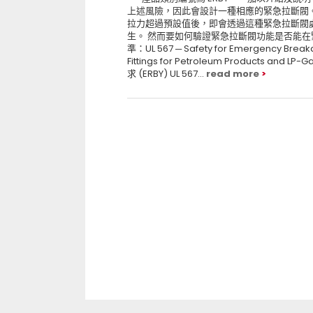
上述風險，因此會設計一種相應的緊急拉斷閥
拉力超過預設值後，即會透過這種緊急拉斷閥
生。 然而要如何驗證緊急拉斷閥功能是否能在緊
準：UL 567 ─ Safety for Emergency Breaka
Fittings for Petroleum Products
求 (ERBY) UL 567...
read more