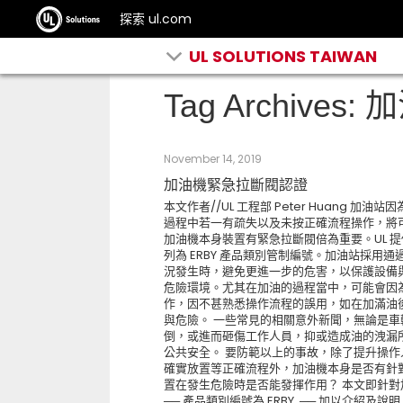
探索 ul.com
UL SOLUTIONS TAIWAN
Tag Archives:
November 14, 2019
加油機緊急拉斷閥認證
本文作者//UL 工程部 Peter Huang
過程中若一有疏失以及未按正確流程操作，將
加油機本身裝置有緊急拉斷閥倍為重要。UL 提供
列為 ERBY 產品類別管制編號。加油站採
況發生時，避免更進一步的危害，以保護設備
危險環境。尤其在加油的過程當中，可能會因
作，因不甚熟悉操作流程的誤用，如在加滿油
與危險。 一些常見的相關意外新聞，無論是
倒，或進而砸傷工作人員，抑或造成油的洩漏
公共安全。 要防範以上的事故，除了提升操作
確實放置等正確流程外，加油機本身是否有針
置在發生危險時是否能發揮作用？ 本文即針對加油機緊急拉斷
── 產品類別編號為 ERBY ── 加以介紹