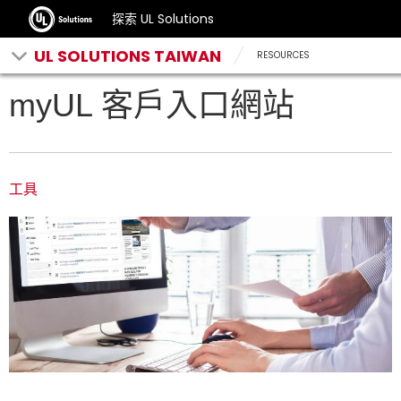
探索 UL Solutions
UL SOLUTIONS TAIWAN
RESOURCES
myUL 客戶入口網站
工具