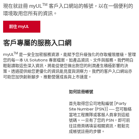
TM
現在就註冊 myUL
客戶入口網站的帳號，以在一個便利的
環境取用您所有的資訊。
前往 myUL
客戶專屬的服務入口網
TM
myUL
是一安全加密服務資源，能賦予您升級強化的存取權限層級，管理
您的每一本 UL Solutions 專案檔案，如產品資訊、文件與服務。我們明白
輕鬆讀取這些深入資訊，將能促使您做出對您的利潤產生積極影響的決
策。透過提供給您更優化的資訊能見度與洞察力，我們的客戶入口網站亦
可助您加快創新腳步、推動營運成長與上市速度。
如何註冊帳號
首先取得您公司地點編號 [Party
Site Number (PSN)] ── 您可聯絡
當地工程團隊或客服人員拿到這組
號碼。一旦有了您的 PSN，即可前
往註冊頁碼填妥相關資訊，輕鬆完
成帳號註冊的步驟。