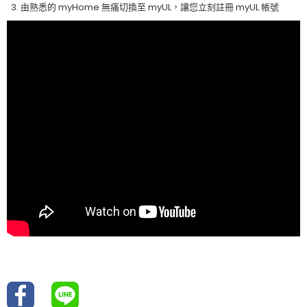
由熟悉的 myHome 無痛切換至 myUL，讓您立刻註冊 myUL 帳號