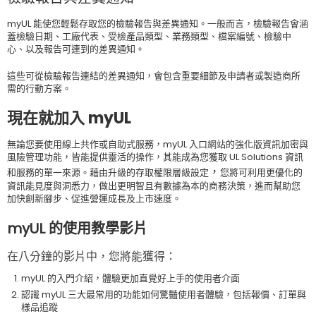
myUL 能使您輕鬆存取您的檢驗報告與差異通知。一般而言，檢驗報告會涵
蓋檢驗日期、工廠代表、受檢產品類型、業務類型、檔案編號、檢驗中
心、以及報告可連到的差異通知。
這些可從檢驗報告連結的差異通知，會包含重要細節及申請者或製造商所
需的行動方案。
現在就加入 myUL
無論您要使用線上共作或自助式服務，myUL 入口網站的強化版資訊加密與
風險管理功能，皆能提供靈活的操作，其能成為您獲取 UL Solutions 資訊
，
和服務的單一來源。藉由升級的存取權限層級設定
您將可利用更優化的
資訊能見度與洞悉力，做出更明智且有數據為本的商務決策，進而幫助您
加快創新腳步、促進營運成長及上市速度。
myUL 的使用教學影片
在八分鐘的影片中，您將能獲得：
myUL 的入門介紹，體驗更加直覺好上手的使用者介面
認識 myUL 三大最常用的功能如何驚豔使用者體驗，包括報價、訂單與
樣品追蹤