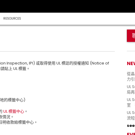
RESOURCES
NE
 Inspection, IPI) 或取得使用 UL 標誌的授權通知 (Notice of
申請貼上 UL 標籤。
從晶片
力引
UL 
局再
UL 
在本地的標籤中心)
室 
的
UL 標籤中心
。
UL
款情況。
流短
註明收款給標籤中心。
see 
EV