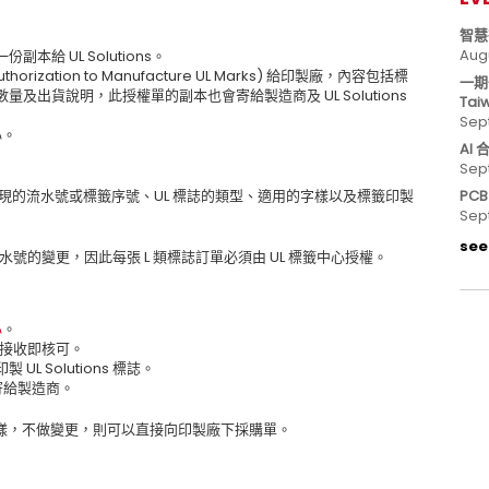
智慧
Aug
給 UL Solutions。
rization to Manufacture UL Marks) 給印製廠，內容包括標
一期
量及出貨說明，此授權單的副本也會寄給製造商及 UL Solutions
Tai
Sep
心。
AI
Sep
現的流水號或標籤序號、UL 標誌的類型、適用的字樣以及標籤印製
PC
Sep
see 
號/流水號的變更，因此每張 L 類標誌訂單必須由 UL 標籤中心授權。
心
。
可接收即核可。
 Solutions 標誌。
接寄給製造商。
樣，不做變更，則可以直接向印製廠下採購單。