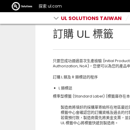
探索 ul.com
UL SOLUTIONS TAIWAN
訂購 UL 標籤
只要您成功通過首次生產檢驗 (Initial Production
Authorization, NoA)，您便可以為您的產品
訂購 L 類及 R 類標誌的程序
L 類標誌
標準型標籤 (Standard Label) (標籤庫存
製造商將填好的採購單寄給所在地區最近
標籤中心會確認您的訂購資格及過去的付
若需預付款，製造商需先將美金支票，並
UL 標籤中心將標籤快遞到製造商。