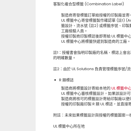
客製化複合型標籤 (Combination Label)
製造商寄發標籤訂單給授權的印製廠並寄一份副本
UL 標籤中心寄發標籤製作確認單 (註1) (Autho
籤設計、流水號 (註2) 或標籤序號、印製數
工廠檢驗人員。
授權印製商印製標誌後即寄給 UL 標籤中
UL 標籤中心將標籤快遞到製造商的工廠。
註1：授權書會指明印製廠的名稱、標誌上會出
的明確數量。
註2：由於 UL Solutions 負責管理標籤序
R 類標誌
製造商將標籤設計寄給本地的
UL 標籤中
UL 標籤中心審核標籤設計，如果該設計
製造商將核可的標籤設計寄給印製廠以便印製 UL
授權的印製廠印製 R 類 UL 標誌，並直
附註：未來如果標籤設計與授權的標籤圖案一
UL 標籤中心所在地