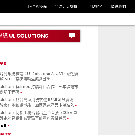
我們的使命
全球分支機搆
工作機會
聯絡我們
聯絡 UL SOLUTIONS
WS
到系統驗證：UL Solutions 以 USB4 驗證實
領 AI PC 高速傳輸生態系部署
Solutions 與 imos 持續深化合作 三年驗證布
創新里程碑
Solutions 於台灣啟用洗衣機 BSMI 測試實驗
強化在地認證量能、加速家電產品市場准入
 Solutions 向松川精密發出全台首張《30kA 直
路電流見證測試實驗室計畫》資格證書
all
ENTS