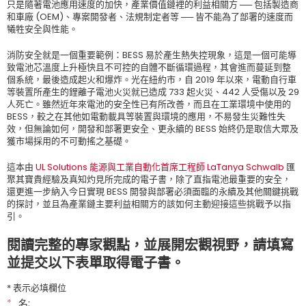
只是隨著電池應用速度的加快，產業價值鏈裡的利益相關方 ── 包括製造商
和車廠 (OEM)、專案開發者、法規制定者等 ── 皆不能為了部署的速度而
犧牲安全與性能。
消防安全就是一個重要範例：BESS 易於產生熱失控現象，這是一個可能導
致電池芯溫度上升極快且不可控的自體不斷循環過程，其會進而蔓延到整
個系統，最後造成起火和爆炸。光在紐約市，自 2019 年以來，電動自行車
等裝置所產生的鋰離子電池火災就已造成 733 起火災、442 人受傷以及 29
人死亡。雖然近年來電池的安全性已有所改善，而且在工業環境中使用的
BESS，較之在其他如電動載具等裝置與環境的應用，不易發生災難性失
效，但無論如何，開發和部署更安全、更永續的 BESS 始終仍是取信大眾及
獲市場採用的不可動搖之基礎。
這本由
UL Solutions 能源與工業自動化首席工程師 LaTanya Schwalb
匯
聚其寶貴經驗及真知灼見所完成的電子書，除了直指電池最重要的安全，
還更進一步納入今日實現 BESS 開發與部署必須面臨的永續及其他關鍵挑戰
的探討，並且為產業鏈主要利益相關方的該如何主動迎接這些挑戰予以指
引。
閱讀完整的專家觀點，並展開宏觀視野，請填寫
並提交以下表單取得電子書。
* 表示必填欄位
*
名: