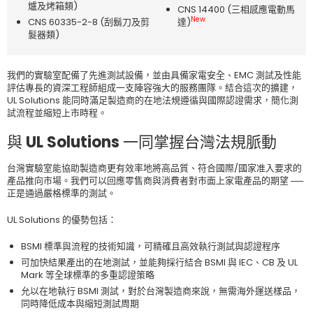
爐及烤箱類)
CNS 14400 (三相感應電動馬
New
CNS 60335-2-8 (刮鬍刀及剪
達)
髮器類)
我們的實驗室配備了先進測試設備，並由具備家電安全、EMC 測試及性能
評估專長的資深工程師組成一支陣容強大的服務團隊。結合這次的擴建，
UL Solutions 能同時滿足製造商的在地法規遵循與國際認證需求，簡化測
試流程並縮短上市時程。
與 UL Solutions 一同掌握台灣法規脈動
台灣實驗室能協助製造商更有效率地將高品質、符合國際/國家准入要求的
產品推向市場。我們可以回應零售商與消費者對市面上家電產品的期望 ──
正是通過嚴格標準的測試。
UL Solutions 的優勢包括：
BSMI 標準與流程的技術知識，可精確且高效執行測試與認證程序
可加快結果產出的在地測試，並能夠採行結合 BSMI 與 IEC、CB 及 UL
Mark 等全球標準的多重認證策略
允以在地執行 BSMI 測試，對於台灣製造商來說，無需海外運送樣品，
同時降低成本與縮短測試周期