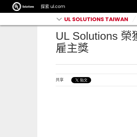
探索 ul.com
UL SOLUTIONS TAIWAN
UL Solution
雇主獎
共享