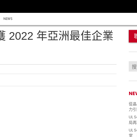
NEWS
s 榮獲 2022 年亞洲最佳企業
NE
從晶片
力引
UL 
局再
UL 
室 