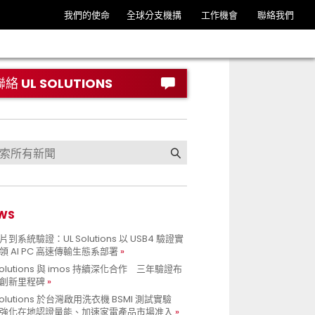
我們的使命
全球分支機搆
工作機會
聯絡我們
聯絡 UL SOLUTIONS
WS
到系統驗證：UL Solutions 以 USB4 驗證實
領 AI PC 高速傳輸生態系部署
Solutions 與 imos 持續深化合作 三年驗證布
創新里程碑
Solutions 於台灣啟用洗衣機 BSMI 測試實驗
強化在地認證量能、加速家電產品市場准入