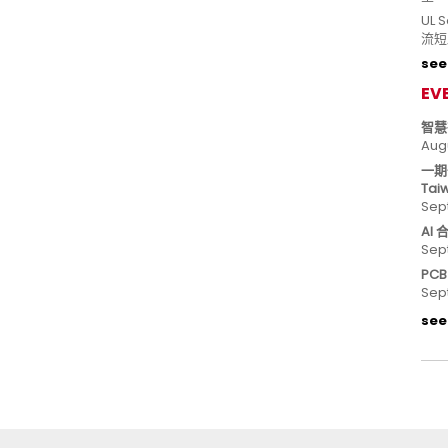
UL
流短
see 
EV
智慧
Aug
一期
Tai
Sep
AI
Sep
PC
Sep
see 