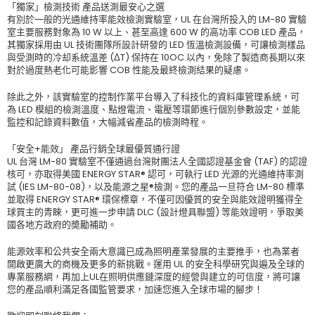
「獨家」檢測技術 產品送測最安心之選
有別於一般的光通維持率能效檢測實驗室，UL 在台灣所投入的 LM-80 實驗
室主要服務對象為 10 W 以上、甚至高達 600 W 的高功率 COB LED 產品，
其獨家採用由 UL 技術團隊所設計研發的 LED 恆溫檢測設備，可讓檢測樣品
與受測時的冷却系統溫差 (ΔT) 保持在 10OC 以內，免除了製造商長期以來
對於過度熱老化可能影響 COB 性能及最終檢測結果的疑慮。
除此之外，該實驗室的控制作業平台導入了科技化的資料庫管理系統，可
為 LED 模組的檢測溫度、點燈電流、電壓等環節進行個別參數設定，並能
監控和記錄資料數值，大幅減省產品的檢測時程。
「安全+能效」 產品行銷全球最優質通行證
UL 台灣 LM-80 實驗室不僅通過台灣財團法人全國認證基金會 (TAF) 的認證
核可，亦取得美國 ENERGY STAR® 認可，可執行 LED 光源的光通維持率測
試 (IES LM-80-08)，以及能源之星®檢測。您的產品一旦符合 LM-80 標準
並取得 ENERGY STAR® 環保標章，不僅可因優質的安全與能效證明獲得全
球買主的青睞，更可進一步申請 DLC (設計燈具聯盟) 等能效證明，爭取美
國各地方政府的奬勵補助。
能源效率和公共安全兩大意識已成為照明產業發展的主要推手，也為業者
開啟更廣大的商機及更多的新挑戰。運用 UL 的安全科學研究與遍及全球的
專業服務網，再加上UL在照明供應鏈深度的經營與建立的可信度，將可讓
您的產品順利滿足各國監管要求，加速您進入全球市場的腳步！