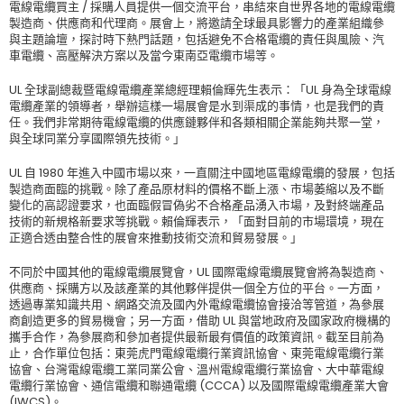
電線電纜買主 / 採購人員提供一個交流平台，串結來自世界各地的電線電纜
製造商、供應商和代理商。展會上，將邀請全球最具影響力的產業組織參
與主題論壇，探討時下熱門話題，包括避免不合格電纜的責任與風險、汽
車電纜、高壓解決方案以及當今東南亞電纜市場等。
UL 全球副總裁暨電線電纜產業總經理賴倫輝先生表示：「UL 身為全球電線
電纜產業的領導者，舉辦這樣一場展會是水到渠成的事情，也是我們的責
任。我們非常期待電線電纜的供應鏈夥伴和各類相關企業能夠共聚一堂，
與全球同業分享國際領先技術。」
UL 自 1980 年進入中國市場以來，一直關注中國地區電線電纜的發展，包括
製造商面臨的挑戰。除了產品原材料的價格不斷上漲、市場萎縮以及不斷
變化的高認證要求，也面臨假冒偽劣不合格產品湧入市場，及對終端產品
技術的新規格新要求等挑戰。賴倫輝表示，「面對目前的市場環境，現在
正適合透由整合性的展會來推動技術交流和貿易發展。」
不同於中國其他的電線電纜展覽會，UL 國際電線電纜展覽會將為製造商、
供應商、採購方以及該產業的其他夥伴提供一個全方位的平台。一方面，
透過專業知識共用、網路交流及國內外電線電纜協會接洽等管道，為參展
商創造更多的貿易機會；另一方面，借助 UL 與當地政府及國家政府機構的
攜手合作，為參展商和參加者提供最新最有價值的政策資訊。截至目前為
止，合作單位包括：東莞虎門電線電纜行業資訊協會、東莞電線電纜行業
協會、台灣電線電纜工業同業公會、溫州電線電纜行業協會、大中華電線
電纜行業協會、通信電纜和聯通電纜 (CCCA) 以及國際電線電纜產業大會
(IWCS)。