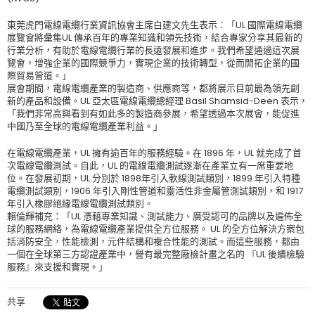
東莞虎門電線電纜行業資訊協會主席白建文先生表示：「UL 國際電線電纜
展覽會將彙集UL 傳承百年的專業知識和領先技術，結合專家分享其最新的
行業分析，有助於電線電纜行業的長遠發展和進步。我們希望通過這次展
覽會，增強企業的國際競爭力，實現企業的技術轉型，從而開拓企業的國
際貿易管道。」
展會期間，電線電纜產業的製造商、供應商等，都將展示目前最為領先創
新的產品和設備。UL 亞太區電線電纜總經理 Basil Shamsid-Deen 表示，
「我們非常高興看到有如此多的製造商參展，希望透過本次展會，能促進
中國乃至全球的電線電纜產業利益。」
在電線電纜產業，UL 擁有逾百年的服務經驗。在 1896 年，UL 就完成了首
次電線電纜測試。自此，UL 的電線電纜測試逐漸在產業立有一席重要地
位。在發展初期，UL 分別於 1898年引入軟線測試類別，1899 年引入特種
電纜測試類別，1906 年引入剛性管道和靈活性非金屬管測試類別，和 1917
年引入橡膠絕緣電線電纜測試類別。
賴倫輝補充：「UL 憑藉專業知識、測試能力、廣受認可的品牌以及遍佈全
球的服務網絡，為電線電纜產業提供全方位服務。 UL 的全方位解決方案包
括消防安全，性能檢測，元件結構和複合性能的測試。而這些服務，都由
一個在全球第三方認證產業中，譽有最完整廠檢計畫之名的 『UL 後續檢驗
服務』來支援和實現。」
共享