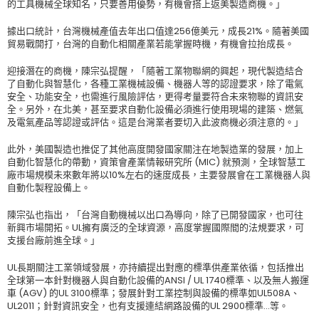
的工具機械全球知名，只要善用優勢，有機會搭上返美製造商機。」
據出口統計，台灣機械產值去年出口值達256億美元，成長21%。隨著美國
貿易戰開打，台灣的自動化相關產業若能掌握時機，有機會拉抬成長。
迎接潛在的商機，陳宗弘提醒，「隨著工業物聯網的興起，現代製造結合
了自動化與智慧化，各種工業機械設備、機器人等的認證要求，除了電氣
安全、功能安全，也需進行風險評估，更得考量要符合未來物聯的資訊安
全。另外，在北美，甚至要求自動化設備必須進行使用現場的建築、燃氣
及電氣產品等認證或評估。這是台灣業者要切入此波商機必須注意的。」
此外，美國製造也推促了其他高度開發國家關注在地製造業的發展，加上
自動化智慧化的帶動，資策會產業情報研究所 (MIC) 就預測，全球智慧工
廠市場規模未來數年將以10%左右的速度成長，主要發展會在工業機器人與
自動化製程設備上。
陳宗弘也指出，「台灣自動機械以出口為導向，除了已開發國家，也可往
新興市場開拓。UL擁有廣泛的全球資源，高度掌握國際間的法規要求，可
支援台廠前進全球。」
UL長期關注工業領域發展，亦持續提出對應的標準供產業依循，包括推出
全球第一本針對機器人與自動化設備的ANSI / UL 1740標準、以及無人搬運
車 (AGV) 的UL 3100標準；發展針對工業控制與設備的標準如UL508A、
UL2011；針對資訊安全，也有支援連結網路設備的UL 2900標準…等。