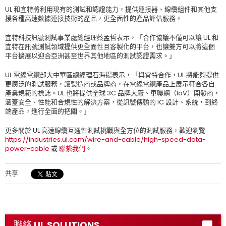
UL 和宜特將利用現有的測試和認證能力，提供連接器、線纜組件和其他支
援各種高速數據連接技術的產品，更全面性的產品評估服務。
宜特科技訊號測試事業處總經理蔡孟哲表示，「合作協議不僅可以讓 UL 和
宜特在訊號測試領域提供更全面性且客製化的平台，也讓雙方可以將這個
平台擴展以迎合亞洲甚至世界其他地區的測試認證需求。」
UL 電線電纜部大中華區總經理石海揚表示，「與宜特合作，UL 將能夠提供
更廣泛的測試服務，讓製造商或品牌商，在電線電纜產品上展示符合各自
產業規範的標誌。UL 也將提供全球 3C 品牌大廠、車聯網（IoV）開發商，
涵蓋安全、性能和合規性的解決方案，從訊號傳輸的 IC 設計、系統，到終
端產品，進行全面的把關。」
更多關於 UL 高速線纜互通性測試挑戰與全方位的測試服務，歡迎瀏覽
https://industries.ul.com/wire-and-cable/high-speed-data-
power-cable
或
聯繫我們
。
共享
聯絡 UL SOLUTIONS