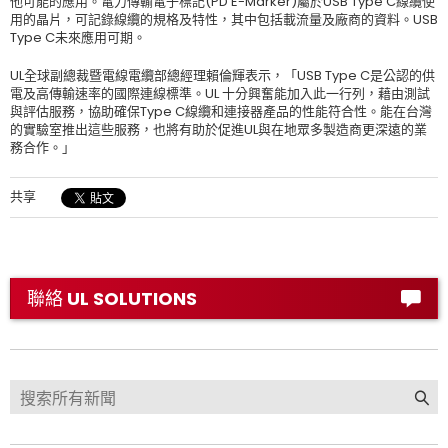
他可能的應用。電力傳輸電子標記(PD E-Marker)屬於USB Type C線纜使
用的晶片，可記錄線纜的規格及特性，其中包括載流量及廠商的資料。USB
Type C未來應用可期。
UL全球副總裁暨電線電纜部總經理賴倫輝表示，「USB Type C是公認的供
電及高傳輸速率的國際連線標準。UL 十分興奮能加入此一行列，藉由測試
與評估服務，協助確保Type C線纜和連接器產品的性能符合性。能在台灣
的實驗室推出這些服務，也將有助於促進UL與在地眾多製造商更深遠的業
務合作。」
共享
聯絡 UL SOLUTIONS