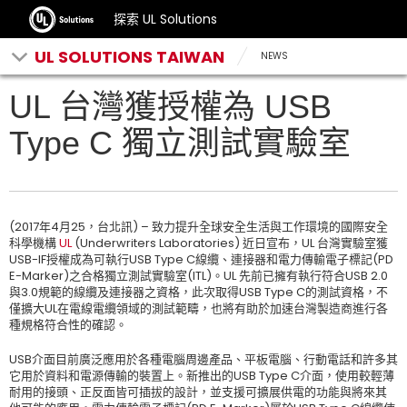
探索 UL Solutions
UL SOLUTIONS TAIWAN
NEWS
UL 台灣獲授權為 USB
Type C 獨立測試實驗室
(2017年4月25，台北訊) – 致力提升全球安全生活與工作環境的國際安全
科學機構
UL
(Underwriters Laboratories) 近日宣布，UL 台灣實驗室獲
USB-IF授權成為可執行USB Type C線纜、連接器和電力傳輸電子標記(PD
E-Marker)之合格獨立測試實驗室(ITL)。UL 先前已擁有執行符合USB 2.0
與3.0規範的線纜及連接器之資格，此次取得USB Type C的測試資格，不
僅擴大UL在電線電纜領域的測試範疇，也將有助於加速台灣製造商進行各
種規格符合性的確認。
USB介面目前廣泛應用於各種電腦周邊產品、平板電腦、行動電話和許多其
它用於資料和電源傳輸的裝置上。新推出的USB Type C介面，使用較輕薄
耐用的接頭、正反面皆可插拔的設計，並支援可擴展供電的功能與將來其