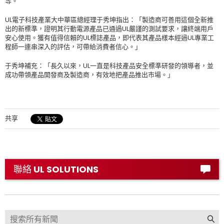
等。
UL電子科技產業大中華區總經理于秀坤指出：「製造商可善用這個全新推
出的新標準，證明其行動電源產品已通過UL嚴謹的測試要求，讓終端用戶
安心使用。獲有值得信賴的UL標誌產品，即代表其產品樣本經過UL專業工
程師一連串深入的評估，可帶給消費者信心。」
于秀坤補充：「長久以來，UL一直是科技產品安全標準研發的領導者，並
成功帶領產品開發商及製造商，有效地把產品推出市場。」
共享
聯絡 UL SOLUTIONS