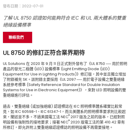
發布日期：2022-07-01
了解 UL 8750 認證如何能夠符合 IEC 和 UL 兩大體系的雙重
絕緣設備標準
聯絡我們
UL 8750 的修訂正符合業界期待
UL Solutions 在 2020 年 9 月 11 日正式對外發布了《UL 8750 ── 用於照明
產品的發光二極體 (LED) 設備標準 (Light Emitting Diode (LED)
Equipment for Use in Lighting Products)》修訂版，其中並且獨立增加
了附錄補充 SK。該附錄主要採用《UL 2097 ── 用於電子設備之雙重絕緣
系統參考標準 (Safety Reference Standard for Double Insulation
Systems for Use in Electronic Equipment)》，來對 LED 照明設備的雙
重絕緣進行評估。
過去，雙重絕緣 (或加強絕緣) 認證標誌在 IEC 照明標準體系確實比較常
見，如 IEC 60598-1、IEC 61347-1，而北美體系的照明標準要求則比較起
®
來，闡述並不多。不過美國電工法 NEC
2017 版及之前的版本，已經對照
®
明設備有強制性的接地要求；接著 NEC
2020 版電工法的第 410.42 章有
所修訂，即允許附上雙重絕緣認證標誌的照明設備不再需要接地。