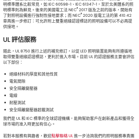
明標準體系比較常見，如 IEC 60598-1、IEC 61347-1，至於北美體系的照
®
明標準則為鮮見。後來的美國電工法 NEC
2017 版及之前的版本，開始有
®
了對照明設備進行強制性接地要求；而 NEC
2020 版電工法的第 410.42
章再進一步修訂：可允許附上雙重絕緣認證標誌的照明設備可以不必再提
供接地。
UL 評估服務
隨此，UL 8750 進行上述的補充修訂，以促 LED 照明裝置能夠有所遵循地
取得雙重絕緣認證標誌，更利於進入市場。目前 UL 的認證服務主要會評估
以下部份：
絕緣材料的厚度和其他性質
電氣間隙
安全隔離變壓器
電線
耐壓測試
安全隔離變壓器超載測試
我們是 UL 和 IEC 標準的全球認證機構，能夠幫助客戶在創新產品和獲得全
球市場的准入時更加有信心。
若對本服務有興趣者，歡迎
點擊聯絡 UL
進一步洽詢我們的照明服務專責團