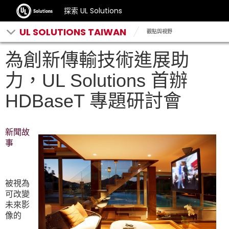
探索 UL Solutions
UL SOLUTIONS TAIWAN
觀點與視野
為創新傳輸技術進展助
力，UL Solutions 首辦
HDBaseT 專題研討會
新聞故
事
被視為
可改變
未來影
像的