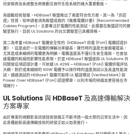
向安裝商及系統整合商推動互操作生態系統的幾大重要動能。
為鼓勵技術發展，HDBaseT 聯盟推出了兩套符合性方案，其一為「非認
證」性質、但申請者須為聯盟成員的《推薦電纜計畫》(Recommended
Cables Program)，主要專注於電纜的性能測試，此需要在聯盟認可的實
驗室執行，目前 UL Solutions 的台北實驗室已具備資格。
其二為考量 HDBaseT 電纜安全性的《HDBaseT 供電 (PoH) 電纜認證計
畫》，這是由於一旦電纜的傳輸功率變高，運作時的溫度也會跟著提高，
尤其是成束綑綁的電纜更為明顯。電纜溫度高不僅衍生安全風險，也會加
速電纜的耗損而影響性能表現，於是 HDBaseT 聯盟遂與 UL Solutions 共
同開發這項認證計畫，可依據 UL 4299 ─ HDBaseT (PoH) 電纜供電評估
大綱，對於成束綑綁的 100W 電纜予以操作時的溫度測試以及高溫性能測
試。通過測試的 HDBaseT 電纜可取得 UL 驗證標誌 (Verified Mark) 與
Power Over HDBaseT (PoH) 認證標章，以利市場的辨識並更容易在市
場推行。
UL Solutions 與 HDBaseT 及高速傳輸解決
方案專家
由於專業的視聽影音訊號技術發展正不斷滲透一般大眾的日常生活中，因
此各種創新高速傳輸技術的研發正如火如荼進行。
就被視為可改變未來影像的 HDBaseT，UL Solutions 早已積極涉入其中，