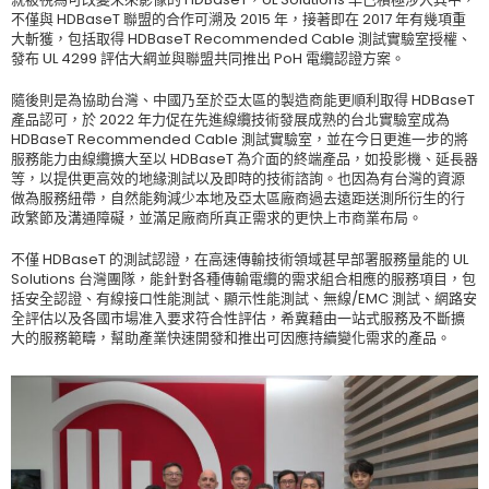
不僅與 HDBaseT 聯盟的合作可溯及 2015 年，接著即在 2017 年有幾項重
大斬獲，包括取得 HDBaseT Recommended Cable 測試實驗室授權、
發布 UL 4299 評估大綱並與聯盟共同推出 PoH 電纜認證方案。
隨後則是為協助台灣、中國乃至於亞太區的製造商能更順利取得 HDBaseT
產品認可，於 2022 年力促在先進線纜技術發展成熟的台北實驗室成為
HDBaseT Recommended Cable 測試實驗室，並在今日更進一步的將
服務能力由線纜擴大至以 HDBaseT 為介面的終端產品，如投影機、延長器
等，以提供更高效的地緣測試以及即時的技術諮詢。也因為有台灣的資源
做為服務紐帶，自然能夠減少本地及亞太區廠商過去遠距送測所衍生的行
政繁節及溝通障礙，並滿足廠商所真正需求的更快上市商業布局。
不僅 HDBaseT 的測試認證，在高速傳輸技術領域甚早部署服務量能的 UL
Solutions 台灣團隊，能針對各種傳輸電纜的需求組合相應的服務項目，包
括安全認證、有線接口性能測試、顯示性能測試、無線/EMC 測試、網路安
全評估以及各國市場准入要求符合性評估，希冀藉由一站式服務及不斷擴
大的服務範疇，幫助產業快速開發和推出可因應持續變化需求的產品。