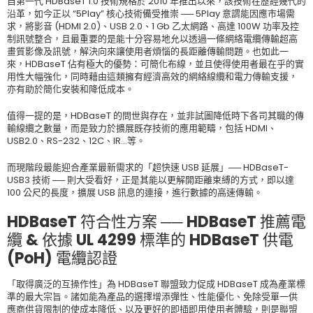
自第一代 HDBaseT 1.0 技術規格於 2010 年推出以來，該技術在歷經幾代的
沿革，如今正以 “5Play” 核心技術備受推崇 ── 5Play 意謂能因應市場需
求，將影音 (HDMI 2.0)、USB 2.0、1 Gb 乙太網路、高達 100W 功率及控
制訊號整合，且最重要的是能十分容易地允以透過一條網絡電纜傳輸超高
畫質影像及訊號，解決向來讓使用者煩惱的長距離傳輸問題。也如此一
來，HDBaseT 佔有極大的優勢：可簡化布線，並且使得使用者最在乎的實
用性大幅強化，同時藉由這類擁有經濟高效的網絡線纜和電力傳輸支援，
亦有助於簡化安裝和降低成本。
值得一提的是，HDBaseT 的問世與存在，並非試圖降低時下各司其職的傳
輸線纜之數量，而是致力於擴展既存技術的應用範疇，包括 HDMI、
USB2.0、RS-232、12C、IR…等。
而現階段最能迎合產業最新需求的「超快速 USB 延展」── HDBaseT-
USB3 技術 ── 則大受看好，正是其能以更解開距離束縛的方式，即以達
100 公尺的長度，擴展 USB 訊息的連接，進行數據的高速傳輸。
HDBaseT 符合性方案 ── HDBaseT 推薦電
纜 & 依據 UL 4299 標準的 HDBaseT 供電
(PoH) 電纜認證
「取得廣泛的互操作性」為 HDBaseT 聯盟致力促成 HDBaseT 成為產業標
準的最大宗旨。諸如能為產品的選擇增添彈性、性能優化、免除受單一供
應商供貨限制的使成本降低、以及更好的即插即用使用者體驗，則是聯盟