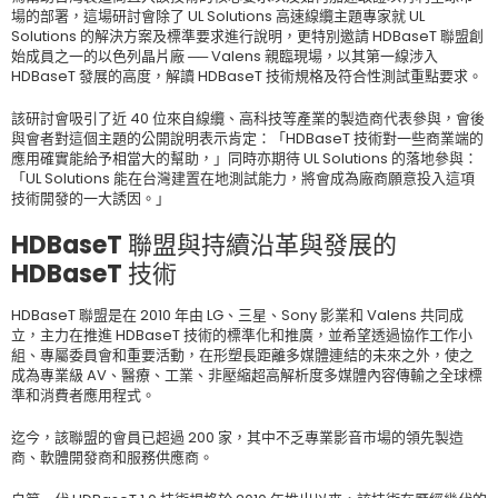
場的部署，這場研討會除了 UL Solutions 高速線纜主題專家就 UL
Solutions 的解決方案及標準要求進行說明，更特別邀請 HDBaseT 聯盟創
始成員之一的以色列晶片廠 ── Valens 親臨現場，以其第一線涉入
HDBaseT 發展的高度，解讀 HDBaseT 技術規格及符合性測試重點要求。
該研討會吸引了近 40 位來自線纜、高科技等產業的製造商代表參與，會後
與會者對這個主題的公開說明表示肯定：「HDBaseT 技術對一些商業端的
應用確實能給予相當大的幫助，」同時亦期待 UL Solutions 的落地參與：
「UL Solutions 能在台灣建置在地測試能力，將會成為廠商願意投入這項
技術開發的一大誘因。」
HDBaseT 聯盟與持續沿革與發展的
HDBaseT 技術
HDBaseT 聯盟是在 2010 年由 LG、三星、Sony 影業和 Valens 共同成
立，主力在推進 HDBaseT 技術的標準化和推廣，並希望透過協作工作小
組、專屬委員會和重要活動，在形塑長距離多媒體連結的未來之外，使之
成為專業級 AV、醫療、工業、非壓縮超高解析度多媒體內容傳輸之全球標
準和消費者應用程式。
迄今，該聯盟的會員已超過 200 家，其中不乏專業影音市場的領先製造
商、軟體開發商和服務供應商。