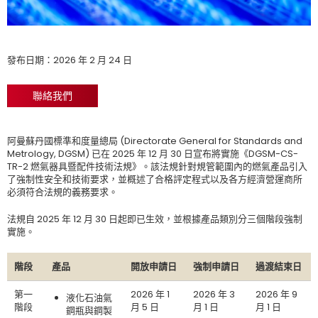
發布日期：2026 年 2 月 24 日
聯絡我們
阿曼蘇丹國標準和度量總局 (Directorate General for Standards and
Metrology, DGSM) 已在 2025 年 12 月 30 日宣布將實施《DGSM-CS-
TR-2 燃氣器具暨配件技術法規》。該法規針對規管範圍內的燃氣產品引入
了強制性安全和技術要求，並概述了合格評定程式以及各方經濟營運商所
必須符合法規的義務要求。
法規自 2025 年 12 月 30 日起即已生效，並根據產品類別分三個階段強制
實施。
階段
產品
開放申請日
強制申請日
過渡結束日
第一
2026 年 1
2026 年 3
2026 年 9
液化石油氣
階段
月 5 日
月 1 日
月 1 日
鋼瓶與鋼製