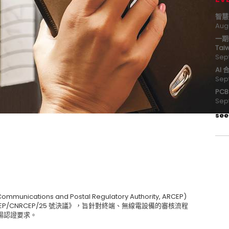
智慧
Aug
一期
Tai
Sep
AI
Sep
PC
Sep
see 
nications and Postal Regulatory Authority, ARCEP)
1/ARCEP/CNRCEP/25 號決議》，旨針對終端、無線電設備的審核流程
場認證要求。