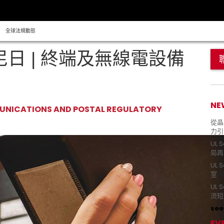
全球法規動態
尼日 | 終端及無線電設備
NE
MUNICATIONS AND POSTAL REGULATORY
從晶片
力引
UL 
局再
UL 
室 
UL
流短
see 
EV