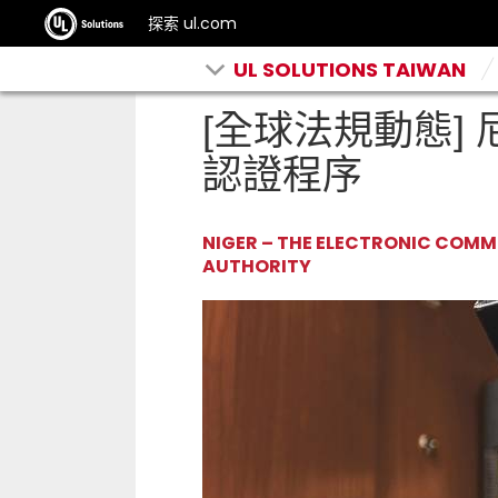
探索 ul.com
UL SOLUTIONS TAIWAN
[全球法規動態] 
認證程序
NIGER – THE ELECTRONIC COM
AUTHORITY