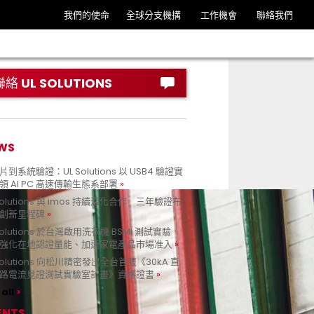
我們的使命
全球分支機搆
工作機會
聯絡我們
聯絡 UL SOLUTIONS
WS
到系統驗證：UL Solutions 以 USB4 驗證實
領 AI PC 高速傳輸生態系部署
Solutions 與 imos 持續深化合作 三年驗證布
創新里程碑
Solutions 於台灣啟用洗衣機 BSMI 測試實驗
強化在地認證量能、加速家電產品市場准入
 Solutions 向松川精密發出全台首張《30kA 直
路電流見證測試實驗室計畫》資格證書
all
ENTS