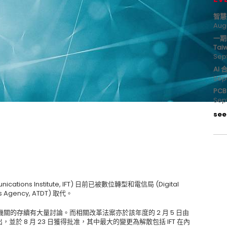
智慧
Aug
一期
Tai
Sep
AI
Sep
PC
Sep
see 
ations Institute, IFT) 日前已被數位轉型和電信局 (Digital
ns Agency, ATDT) 取代。
機關的存續有大量討論。而相關改革法案亦於該年度的 2 月 5 日由
or 提出，並於 8 月 23 日獲得批准，其中最大的變更為解散包括 IFT 在內