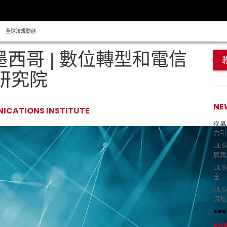
全球法規動態
墨西哥 | 數位轉型和電信
研究院
NE
ICATIONS INSTITUTE
從晶片
力引
UL 
局再
UL 
室 
UL
流短
see 
EV