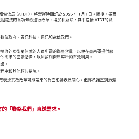
和電信局 (ATDT)，將營運時間訂於 2025 年 1 月 1 日。隨後，墨西
政組織法的各項條款進行改革、增加和廢除，其中包括 ATDT的職
、數位政府、資訊科技、通訊和電信政策。
和接收外國衛星信號的人員所需的衛星容量，以便在墨西哥提供服
其他需求的國家儲備，以利監測衛星容量的有效利用。
協議。
、程序和其他類似措施。
過新聞稿，向大眾表達其為改革可能帶來的負面影響表達關心，但亦承諾直到過渡
方的「聯絡我們」直送需求。