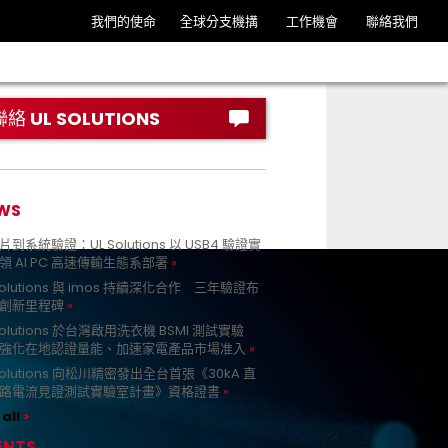
我們的使命
全球分支機搆
工作機會
聯絡我們
聯絡 UL SOLUTIONS
WS
到系統驗證：UL Solutions 以 USB4 驗證實
領 AI PC 高速傳輸生態系部署
Solutions 與 imos 持續深化合作 三年驗證布
創新里程碑
Solutions 於台灣啟用洗衣機 BSMI 測試實驗
強化在地認證量能、加速家電產品市場准入
 Solutions 向松川精密發出全台首張《30kA 直
路電流見證測試實驗室計畫》資格證書
all
ENTS