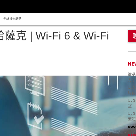
全球法規動態
 | Wi-Fi 6 & Wi-Fi
NE
從晶片
力引
UL 
局再
UL 
室 
UL
流短
see 
EV