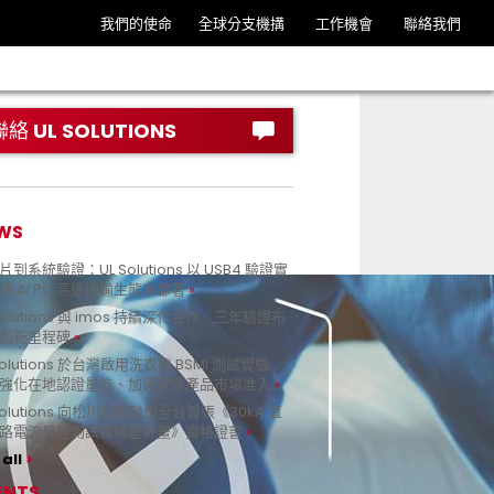
我們的使命
全球分支機搆
工作機會
聯絡我們
聯絡 UL SOLUTIONS
WS
到系統驗證：UL Solutions 以 USB4 驗證實
領 AI PC 高速傳輸生態系部署
Solutions 與 imos 持續深化合作 三年驗證布
創新里程碑
Solutions 於台灣啟用洗衣機 BSMI 測試實驗
強化在地認證量能、加速家電產品市場准入
 Solutions 向松川精密發出全台首張《30kA 直
路電流見證測試實驗室計畫》資格證書
all
ENTS