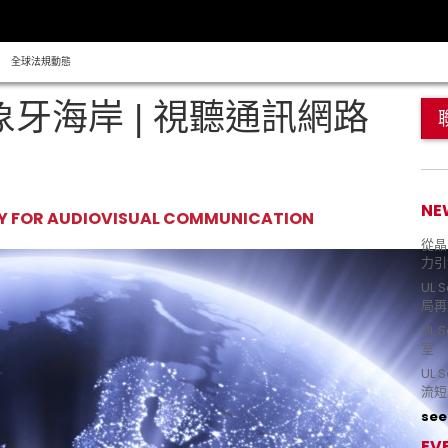
全球法規動態
象牙海岸 | 視聽通訊網路
NE
TY FOR AUDIOVISUAL COMMUNICATION
從晶片
力引
UL 
局再
UL 
室 
UL
流短
see 
EV