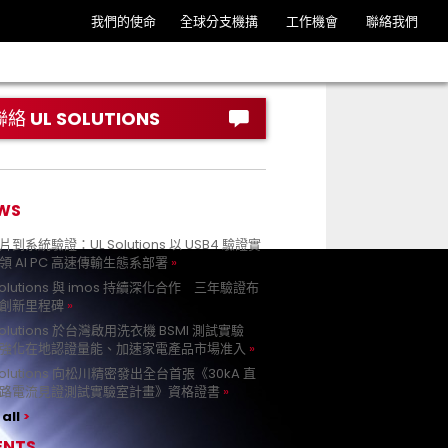
我們的使命
全球分支機搆
工作機會
聯絡我們
聯絡 UL SOLUTIONS
WS
到系統驗證：UL Solutions 以 USB4 驗證實
領 AI PC 高速傳輸生態系部署
Solutions 與 imos 持續深化合作 三年驗證布
創新里程碑
Solutions 於台灣啟用洗衣機 BSMI 測試實驗
強化在地認證量能、加速家電產品市場准入
 Solutions 向松川精密發出全台首張《30kA 直
路電流見證測試實驗室計畫》資格證書
all
ENTS