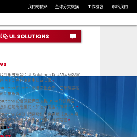
我們的使命
全球分支機搆
工作機會
聯絡我們
聯絡 UL SOLUTIONS
WS
到系統驗證：UL Solutions 以 USB4 驗證實
領 AI PC 高速傳輸生態系部署
Solutions 與 imos 持續深化合作 三年驗證布
創新里程碑
Solutions 於台灣啟用洗衣機 BSMI 測試實驗
強化在地認證量能、加速家電產品市場准入
 Solutions 向松川精密發出全台首張《30kA 直
路電流見證測試實驗室計畫》資格證書
all
ENTS