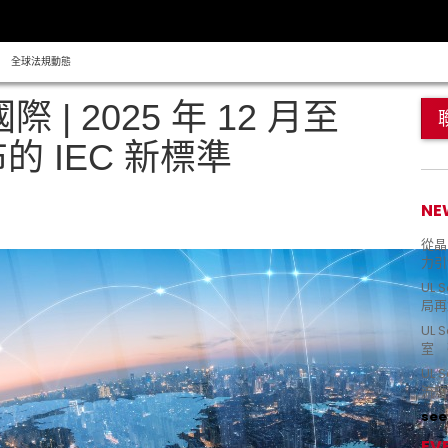
全球法規動態
 | 2025 年 12 月至
布的 IEC 新標準
NE
從晶片
力引
UL 
局再
UL 
室 
UL
流短
see 
EV