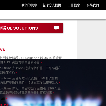
我們的使命
全球分支機搆
工作機會
聯絡我們
聯絡 UL SOLUTIONS
WS
到系統驗證：UL Solutions 以 USB4 驗證實
領 AI PC 高速傳輸生態系部署
Solutions 與 imos 持續深化合作 三年驗證布
創新里程碑
Solutions 於台灣啟用洗衣機 BSMI 測試實驗
強化在地認證量能、加速家電產品市場准入
 Solutions 向松川精密發出全台首張《30kA 直
路電流見證測試實驗室計畫》資格證書
all
ENTS