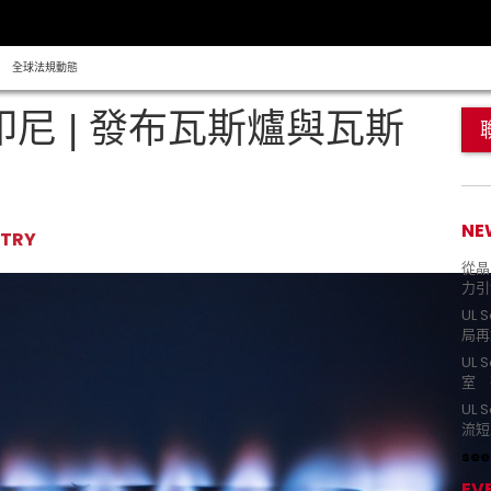
全球法規動態
印尼 | 發布瓦斯爐與瓦斯
NE
STRY
從晶片
力引
UL 
局再
UL 
室 
UL
流短
see 
EV