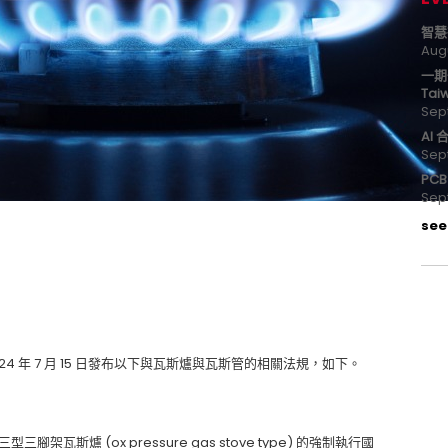
智慧
Aug
一期
Tai
Sep
AI
Sep
PC
Sep
see 
OI) 於 2024 年 7 月 15 日發布以下與瓦斯爐與瓦斯管的相關法規，如下。
架瓦斯爐 (ox pressure gas stove type) 的強制執行國