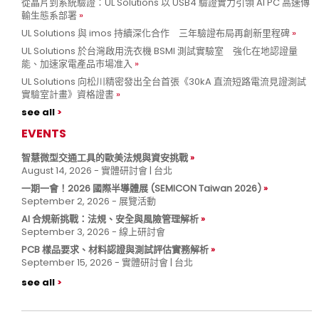
從晶片到系統驗證：UL Solutions 以 USB4 驗證實力引領 AI PC 高速傳
輸生態系部署
UL Solutions 與 imos 持續深化合作 三年驗證布局再創新里程碑
UL Solutions 於台灣啟用洗衣機 BSMI 測試實驗室 強化在地認證量
能、加速家電產品市場准入
UL Solutions 向松川精密發出全台首張《30kA 直流短路電流見證測試
實驗室計畫》資格證書
see all
EVENTS
智慧微型交通工具的歐美法規與資安挑戰
August 14, 2026 - 實體研討會 | 台北
一期一會！2026 國際半導體展 (SEMICON Taiwan 2026)
September 2, 2026 - 展覽活動
AI 合規新挑戰：法規、安全與風險管理解析
September 3, 2026 - 線上研討會
PCB 樣品要求、材料認證與測試評估實務解析
September 15, 2026 - 實體研討會 | 台北
see all