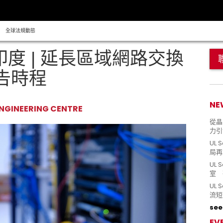
全球法規動態
印度 | 延長區域網路交換
告時程
NE
NGINEERING CENTRE
從晶片
力引
UL 
局再
UL 
室 
UL
流短
see 
EV