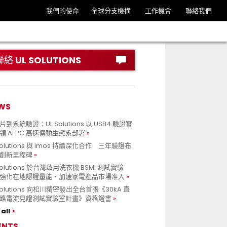
我們的使命
全球分支機搆
工作機會
聯絡我們
聯絡 UL SOLUTIONS
WS
到系統驗證：UL Solutions 以 USB4 驗證實
領 AI PC 高速傳輸生態系部署
Solutions 與 imos 持續深化合作 三年驗證布
創新里程碑
Solutions 於台灣啟用洗衣機 BSMI 測試實驗
強化在地認證量能、加速家電產品市場准入
 Solutions 向松川精密發出全台首張《30kA 直
路電流見證測試實驗室計畫》資格證書
all
ENTS