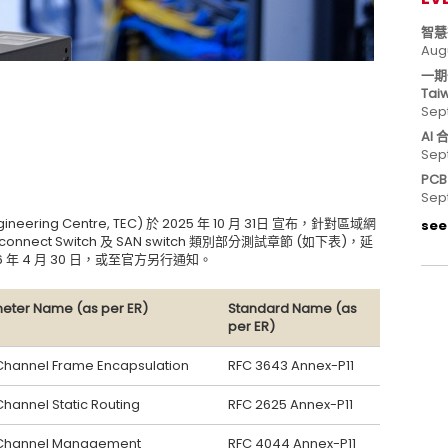
智慧
Aug
一期
Tai
Sep
AI
Sep
PC
Sep
neering Centre, TEC) 於 2025 年 10 月 31日 宣布，針對區域網
see 
terconnect Switch 及 SAN switch 類別部分測試章節 (如下表)，延
年 4 月 30 日，或至官方另行通知。
eter Name (as per ER)
Standard Name (as
per ER)
 Channel Frame Encapsulation
RFC 3643 Annex-P11
Channel Static Routing
RFC 2625 Annex-P11
 Channel Management
RFC 4044 Annex-P11