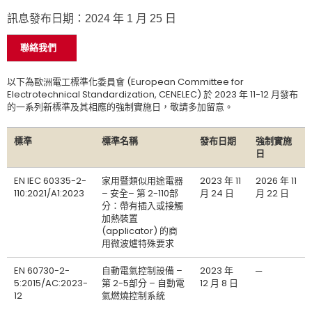
訊息發布日期：2024 年 1 月 25 日
聯絡我們
以下為歐洲電工標準化委員會 (European Committee for
Electrotechnical Standardization, CENELEC) 於 2023 年 11-12 月發布
的一系列新標準及其相應的強制實施日，敬請多加留意。
標準
標準名稱
發布日期
強制實施
日
EN IEC 60335-2-
家用暨類似用途電器
2023 年 11
2026 年 11
110:2021/A1:2023
– 安全– 第 2-110部
月 24 日
月 22 日
分：帶有插入或接觸
加熱裝置
(applicator) 的商
用微波爐特殊要求
EN 60730-2-
自動電氣控制設備 –
2023 年
─
5:2015/AC:2023-
第 2-5部分 – 自動電
12 月 8 日
12
氣燃燒控制系統