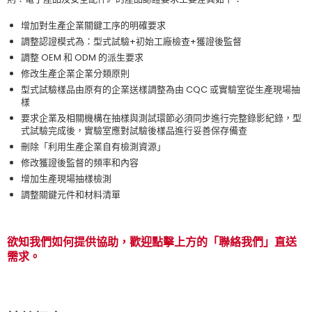
增加對生產企業關鍵工序的明確要求
調整認證模式為：型式試驗+初始工廠檢查+獲證後監督
調整 OEM 和 ODM 的派生要求
修改生產企業企業分類原則
型式試驗樣品由原有的企業送樣調整為由 CQC 或實驗室從生產現場抽
樣
要求企業及相關機構在抽樣與測試環節必須同步進行完整錄影紀錄，型
式試驗完成後，實驗室應對試驗後樣品進行妥善保存備查
刪除「利用生產企業自有檢測資源」
修改獲證後監督的頻率和內容
增加生產現場抽樣檢測
調整關鍵元件和材料清單
欲知我們如何提供協助，歡迎點擊上方的「聯絡我們」直送
需求。