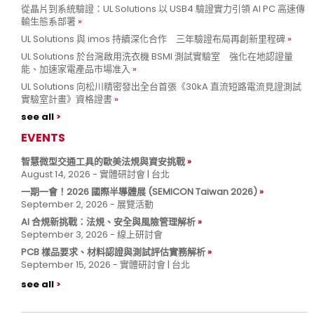
從晶片到系統驗證：UL Solutions 以 USB4 驗證實力引領 AI PC 高速傳
輸生態系部署
UL Solutions 與 imos 持續深化合作 三年驗證布局再創新里程碑
UL Solutions 於台灣啟用洗衣機 BSMI 測試實驗室 強化在地認證量
能、加速家電產品市場准入
UL Solutions 向松川精密發出全台首張《30kA 直流短路電流見證測試
實驗室計畫》資格證書
see all
EVENTS
智慧微型交通工具的歐美法規與資安挑戰
August 14, 2026 - 實體研討會 | 台北
一期一會！2026 國際半導體展 (SEMICON Taiwan 2026)
September 2, 2026 - 展覽活動
AI 合規新挑戰：法規、安全與風險管理解析
September 3, 2026 - 線上研討會
PCB 樣品要求、材料認證與測試評估實務解析
September 15, 2026 - 實體研討會 | 台北
see all