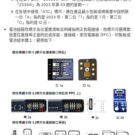
「233301」為 2023 年第 33 週的星期一。
在批號中使用「A7C」標示，應在產品最小包裝或規格書中說明第
一位「A」指的是 2023 年，第二位「7」指的是 7 月，第三位
「C」指的是 12 日。
電池組極性標示及位置應清晰且明確指明正負極連接，而標示可選擇要
放置在連接埠正面附近或背面、連接線、柔性電路板 (FPC)、印製板或
電池組本體上，範例如下：