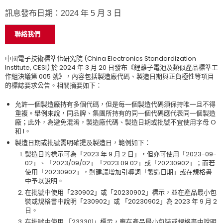
訊息發布日期：2024 年 5 月 3 日
聯絡我們
中國電子技術標準化研究院 (China Electronics Standardization
Institute, CESI) 於 2024 年 3 月 20 日發布《鋰離子電池及類似產品標準工
作組決議第 005 號》，內容包括製造廠代碼、製造日期與正負極性等項目
的標誌要求公告。相關摘要如下：
允許一個製造廠持有多個代碼，但是每一個製造代碼須保持唯一且不得
重複。舉例來說，同品牌、集團所持有的同一個代碼應代表同一個製造
廠；此外，為避免混淆，製造廠代碼、製造日期或批號不宜使用字母 O
和 I。
製造日期或批號需明確提及製造日，範例如下：
製造日的標示可為「2023 年 9 月 2 日」，但亦可使用「2023-09-
02」、「2023/09/02」「2023.09.02」或「20230902」；而若
使用「20230902」，則建議增加引導詞「製造日期」或在規格書
中予以說明。
在批號中使用「230902」或「20230902」標示，並在產品最小包
裝或規格書中說明「230902」或 「20230902」為 2023 年 9 月 2
日。
在批號中使用 「233301」標示，應在產品最小包裝或規格書中說明