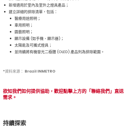
新增適用於室內及室外之燈具產品；
建立詳細的排除清單，包括：
醫療用途照明；
車用照明；
園藝照明；
顯示設備 (如手機、顯示器)；
太陽能及可攜式燈具；
並持續將有機發光二極體 (OLED) 產品列為排除範圍。
*資料來源： Brazil INMETRO
欲知我們如何提供協助，歡迎點擊上方的「聯絡我們」直送
需求。
持續探索