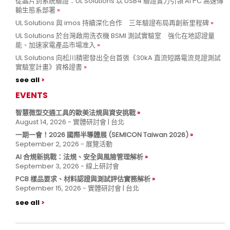
從晶片到系統驗證：UL Solutions 以 USB4 驗證實力引領 AI PC 高速傳
輸生態系部署
UL Solutions 與 imos 持續深化合作 三年驗證布局再創新里程碑
UL Solutions 於台灣啟用洗衣機 BSMI 測試實驗室 強化在地認證量
能、加速家電產品市場准入
UL Solutions 向松川精密發出全台首張《30kA 直流短路電流見證測試
實驗室計畫》資格證書
see all
EVENTS
智慧微型交通工具的歐美法規與資安挑戰
August 14, 2026 - 實體研討會 | 台北
一期一會！2026 國際半導體展 (SEMICON Taiwan 2026)
September 2, 2026 - 展覽活動
AI 合規新挑戰：法規、安全與風險管理解析
September 3, 2026 - 線上研討會
PCB 樣品要求、材料認證與測試評估實務解析
September 15, 2026 - 實體研討會 | 台北
see all