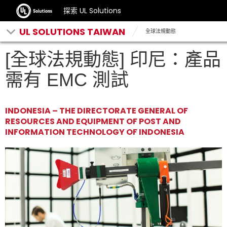
探索 UL Solutions
UL SOLUTIONS TAIWAN
全球法規動態
[全球法規動態] 印尼：產品
需有 EMC 測試
INDONESIA – THE DIRECTORATE GENERAL OF
RESOURCES AND EQUIPMENT OF POST AND
INFORMATION TECHNOLOGY OF INDONESIA