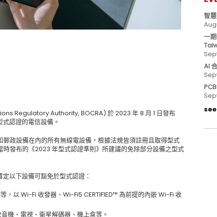
智慧
Aug
一期
Tai
Sep
AI
Sep
PC
Sep
see 
Regulatory Authority, BOCRA) 於 2023 年 8 月 1 日發布
豁免於型式認證的電信設備。
和郵政設備在內的所有無線電設備，根據法規皆須註冊且取得型式
即因當時發布的《2023 年型式認證準則》所建議的免除部分設備之型式
發布，才確定以下設備可豁免於型式認證：
-Fi 收發器、Wi-Fi5 CERTIFIED™ 為前提的內嵌 Wi-Fi 收
W 收音機、電視、衛星解碼器、機上盒等。