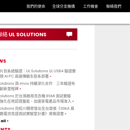
我們的使命
全球分支機搆
工作機會
聯絡我們
聯絡 UL SOLUTIONS
WS
到系統驗證：UL Solutions 以 USB4 驗證實
領 AI PC 高速傳輸生態系部署
Solutions 與 imos 持續深化合作 三年驗證布
創新里程碑
Solutions 於台灣啟用洗衣機 BSMI 測試實驗
強化在地認證量能、加速家電產品市場准入
 Solutions 向松川精密發出全台首張《30kA 直
路電流見證測試實驗室計畫》資格證書
all
ENTS