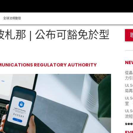
全球法規動態
波札那 | 公布可豁免於型
NE
UNICATIONS REGULATORY AUTHORITY
從晶片
力引
UL 
局再
UL 
室 
UL
流短
see 
EV