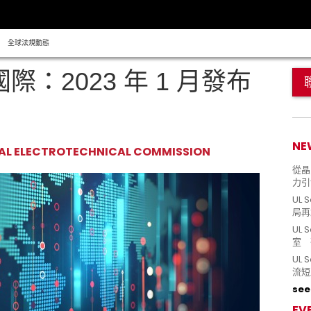
全球法規動態
際：2023 年 1 月發布
NE
NAL ELECTROTECHNICAL COMMISSION
從晶片
力引
UL 
局再
UL 
室 
UL
流短
see 
EV