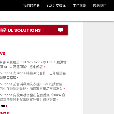
我們的使命
全球分支機搆
工作機會
聯絡我們
聯絡 UL SOLUTIONS
WS
到系統驗證：UL Solutions 以 USB4 驗證實
領 AI PC 高速傳輸生態系部署
Solutions 與 imos 持續深化合作 三年驗證布
創新里程碑
Solutions 於台灣啟用洗衣機 BSMI 測試實驗
強化在地認證量能、加速家電產品市場准入
 Solutions 向松川精密發出全台首張《30kA 直
路電流見證測試實驗室計畫》資格證書
all
ENTS