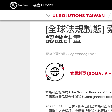
探索 ul.com
UL SOLUTIONS TAIWAN
[全球法規動態]
認證計畫
訊息刊登日期：September
, 2023
索馬利亞
(SOMALIA
–
索馬利亞標準局
(The Somali Bureau of St
日起實施產品符合性認證
(Consignment Bas
2023
年
7
月
15
日起，所有出口至索馬利亞的
口國指定之合格評定機構進行驗證。必要時，