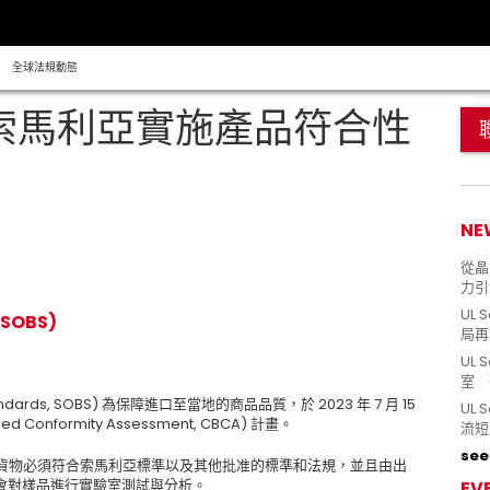
全球法規動態
 索馬利亞實施產品符合性
NE
從晶片
力引
UL 
SOBS)
局再
UL 
室 
andards, SOBS)
為保障進口至當地的商品品質，於
2023
年
7
月
15
UL
ed Conformity Assessment, CBCA) 計畫
。
流短
see 
貨物必須符合索馬利亞標準以及其他批准的標準和法規，並且由出
會對樣品進行實驗室測試與分析
。
EV