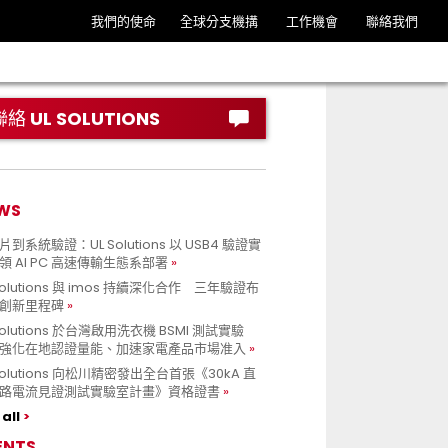
我們的使命
全球分支機搆
工作機會
聯絡我們
聯絡 UL SOLUTIONS
WS
到系統驗證：UL Solutions 以 USB4 驗證實
領 AI PC 高速傳輸生態系部署
Solutions 與 imos 持續深化合作 三年驗證布
創新里程碑
Solutions 於台灣啟用洗衣機 BSMI 測試實驗
強化在地認證量能、加速家電產品市場准入
 Solutions 向松川精密發出全台首張《30kA 直
路電流見證測試實驗室計畫》資格證書
all
ENTS