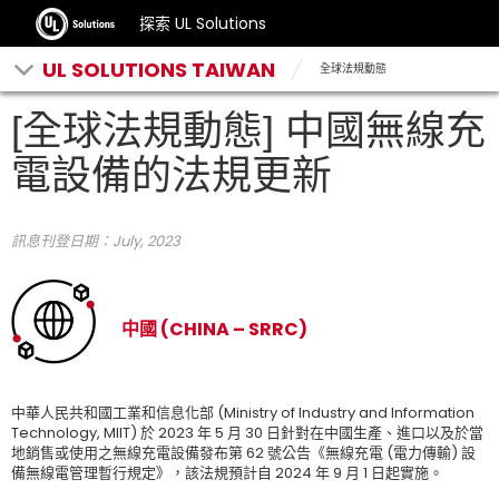
探索 UL Solutions
UL SOLUTIONS TAIWAN
全球法規動態
[全球法規動態] 中國無線充
電設備的法規更新
訊息刊登日期：July
, 2023
中國
(CHINA – SRRC)
中華人民共和國工業和信息化部
(Ministry of Industry and Information
Technology, MIIT)
於
2023
年
5
月
30
日針對在中國生產、進口以及於當
地銷售或使用之無線充電設備發布第
62
號公告《無線充電
(
電力傳輸
)
設
備無線電管理暫行規定》，該法規預計自
2024
年
9
月
1
日起實施。