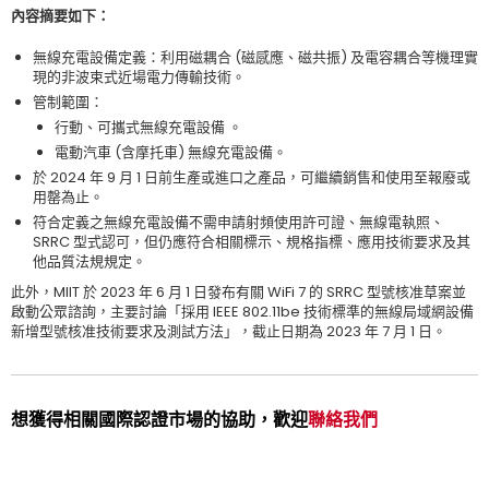
內容摘要如下：
無線充電設備定義：利用磁耦合
(
磁感應、磁共振
)
及電容耦合等機理實
現的非波束式近場電力傳輸技術。
管制範圍：
行動、可攜式無線充電設備
。
電動汽車
(
含摩托車
)
無線充電設備。
於
2024
年
9
月
1
日前生產或進口之產品，可繼續銷售和使用至報廢或
用罄為止。
符合定義之無線充電設備不需申請射頻使用許可證、無線電執照、
SRRC
型式認可，但仍應符合相關標示、規格指標、應用技術要求及其
他品質法規規定。
此外，
MIIT
於
2023
年
6
月
1
日發布有關
WiFi 7
的
SRRC
型號核准草案並
啟動公眾諮詢，主要討論「採用
IEEE 802.11be
技術標準的無線局域網設備
新增型號核准技術要求及測試方法」，截止日期為
2023
年
7
月
1
日。
想獲得相關國際認證市場的協助，歡迎
聯絡我們