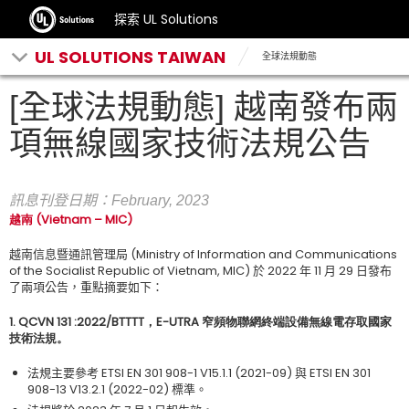
探索 UL Solutions
UL SOLUTIONS TAIWAN
全球法規動態
[全球法規動態] 越南發布兩
項無線國家技術法規公告
訊息刊登日期：February
, 2023
越南
(Vietnam – MIC)
越南信息暨通訊管理局
(Ministry of Information and Communications
of the Socialist Republic of Vietnam, MIC)
於
2022
年
11
月
2
9
日發布
了兩項公告，重點摘要如下：
1.
QCVN 131 :2022/BTTTT
，
E-UTRA
窄頻物聯網終端設備無線電存取國家
技術法規
。
法規主要參考
ETSI EN 301 908-1 V15.1.1
(2021-09)
與
ETSI EN 301
908-13 V13.2.1 (2022-02)
標準。