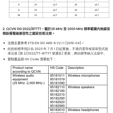
2. QCVN 130:2022/BTTTT
，關於
25 MHz
至
2000 MHz
頻率範圍內無線音
頻設備電磁兼容性之國家技術法規。
法規主要參考
ETSI EN 301 489-9 V2.1.1 (2019-04)
。
此技術標準預計自
2023
年
7
月
1
日起實施，不過仍需等候當前型式批
准法規
(
第
2/2022/TT-BTTTT
號通告
)
更新，將此標準納入法規中
。
管制產品與
HS Code
清單如下
：