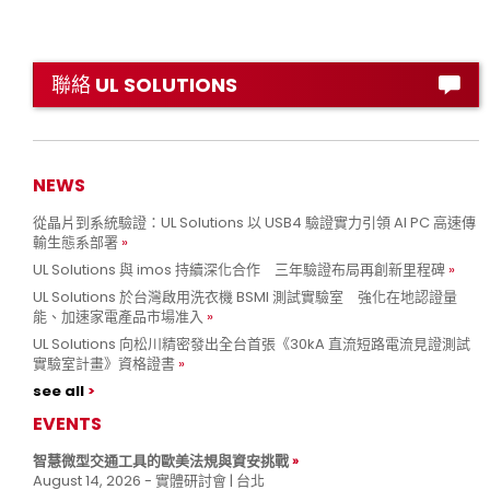
聯絡 UL SOLUTIONS
NEWS
從晶片到系統驗證：UL Solutions 以 USB4 驗證實力引領 AI PC 高速傳
輸生態系部署
UL Solutions 與 imos 持續深化合作 三年驗證布局再創新里程碑
UL Solutions 於台灣啟用洗衣機 BSMI 測試實驗室 強化在地認證量
能、加速家電產品市場准入
UL Solutions 向松川精密發出全台首張《30kA 直流短路電流見證測試
實驗室計畫》資格證書
see all
EVENTS
智慧微型交通工具的歐美法規與資安挑戰
August 14, 2026 - 實體研討會 | 台北