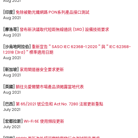
Aug 2021
[印度]
免除被動光纖網路 PON系列產品接口測試
Aug 2021
[摩洛哥]
發布新決議取代短距無線通訊 (SRD) 設備技術要求
Aug 2021
[沙烏地阿拉伯]
重新宣告＂SASO IEC 62368-1:2020＂與＂IEC 62368-
1:2018 (3rd)＂標準適用日期
Aug 2021
[新加坡]
家用閘道器安全要求更新
Aug 2021
[英國]
銷往北愛爾蘭市場產品須揭露當地代表
Aug 2021
[巴西]
第 65/2021 號公告和 Act No. 7280 法案更新重點
July 2021
[宏都拉斯]
Wi-Fi 6E 使用頻段更新
July 2021