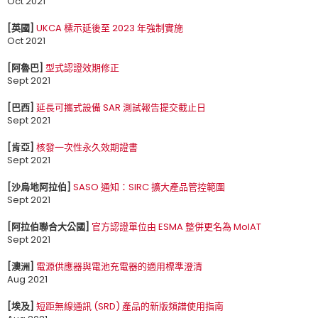
Oct 2021
[英國]
UKCA 標示延後至 2023 年強制實施
Oct 2021
[
阿魯巴
]
型式認證效期修正
Sept 2021
[
巴西
]
延長可攜式設備 SAR 測試報告提交截止日
Sept 2021
[
肯亞
]
核發一次性永久效期證書
Sept 2021
[沙烏地阿拉伯]
SASO 通知：SIRC 擴大產品管控範圍
Sept 2021
[
阿拉伯聯合大公國
]
官方認證單位由 ESMA 整併更名為 MoIAT
Sept 2021
[澳洲]
電源供應器與電池充電器的適用標準澄清
Aug 2021
[埃及]
短距無線通訊 (SRD) 產品的新版頻譜使用指南