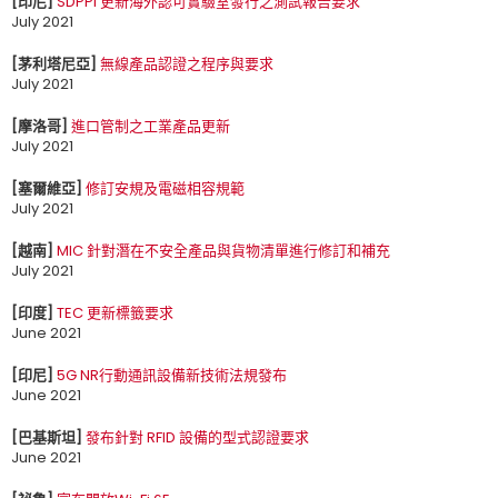
[印尼]
SDPPI 更新海外認可實驗室發行之測試報告要求
July 2021
[茅利塔尼亞]
無線產品認證之程序與要求
July 2021
[摩洛哥]
進口管制之工業產品更新
July 2021
[塞爾維亞]
修訂安規及電磁相容規範
July 2021
[越南]
MIC 針對潛在不安全產品與貨物清單進行修訂和補充
July 2021
[印度]
TEC 更新標籤要求
June 2021
[印尼]
5G NR行動通訊設備新技術法規發布
June 2021
[巴基斯坦]
發布針對 RFID 設備的型式認證要求
June 2021