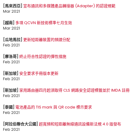
[馬來西亞]
宣布通訊和多媒體產品轉接器 (Adapter) 的認證規範
Mar 2021
[越南]
多項 QCVN 新技術標準七月生效
Mar 2021
[
瓜地馬拉
]
更新短距離裝置的頻譜分配
Feb 2021
[
摩洛哥
]
終止符合性認證的彈性措施
Feb 2021
[
新加坡
]
安全要求手冊版本更新
Feb 2021
[
新加坡
]
家用路由器四月起須取得 CLS 網路安全認證標籤並於 IMDA 註冊
Feb 2021
[
泰國
]
電池產品的 TIS mark 與 QR code 標示要求
Feb 2021
[
阿拉伯聯合大公國
]
超寬頻和短距離無線通訊設備新法規 4.0 版發布
Feb 2021