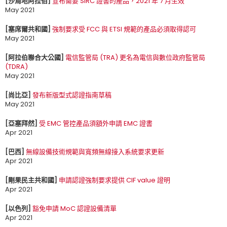
[
沙烏地阿拉伯
]
宣布需要 SIRC 證書的產品，2021 年 7 月生效
May 2021
[
塞席爾共和國
]
強制要求受 FCC 與 ETSI 規範的產品必須取得認可
May 2021
[
阿拉伯聯合大公國
]
電信監管局 (TRA) 更名為電信與數位政府監管局
(TDRA)
May 2021
[
尚比亞
]
發布新版型式認證指南草稿
May 2021
[亞塞拜然]
受 EMC 管控產品須額外申請 EMC 證書
Apr 2021
[巴西]
無線設備技術規範與寬頻無線接入系統要求更新
Apr 2021
[剛果民主共和國]
申請認證強制要求提供 CIF value 證明
Apr 2021
[以色列]
豁免申請 MoC 認證設備清單
Apr 2021