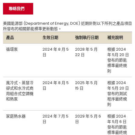
聯絡我們
美國能源部 (Department of Energy, DOE) 近期針對以下所列之產品項目
所發布的相關節能標準更新動態。
產品
生效日期
強制執行日期
補充說明
循環泵
2024 年 8 月 5
2028 年 5 月
根據 2024
日
22 日
年 5月 20 日
發布的節能
標準最終規
則
風冷式、蒸發冷
2024 年 8 月 5
2025 年 5 月
根據 2024
卻式和水冷式商
日
15 日
年 5月 20 日
用組合式空調機
發布的測試
和熱泵
程序最終規
則
家庭熱水器
2024 年 7 月 5
2029 年 5 月 6
根據 2024
日
日
年 5月 6 日
發布的節能
標準最終規