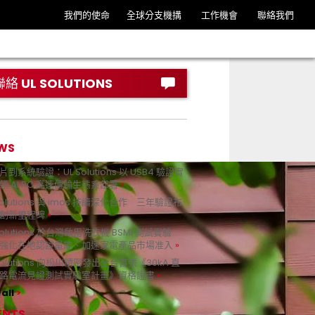
我們的使命
全球分支機搆
工作機會
聯絡我們
聯絡 UL SOLUTIONS
WS
到系統驗證：UL Solutions 以 USB4 驗證實
領 AI PC 高速傳輸生態系部署
Solutions 與 imos 持續深化合作 三年驗證布
創新里程碑
Solutions 於台灣啟用洗衣機 BSMI 測試實驗
強化在地認證量能、加速家電產品市場准入
 Solutions 向松川精密發出全台首張《30kA 直
路電流見證測試實驗室計畫》資格證書
all
ENTS