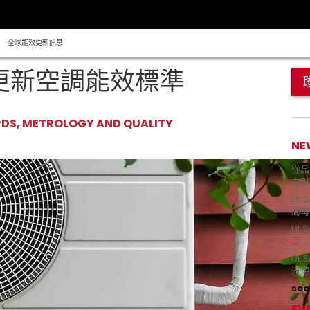
全球能效更新訊息
 更新空調能效標準
RDS, METROLOGY AND QUALITY
NE
從晶片
力引
UL 
局再
UL 
室 
UL
流短
see 
EV