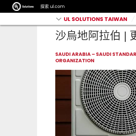
探索 ul.com
UL SOLUTIONS TAIWAN
沙烏地阿拉伯 |
SAUDI ARABIA – SAUDI STANDA
ORGANIZATION