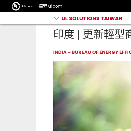
探索 ul.com
UL SOLUTIONS TAIWAN
印度 | 更新輕
INDIA – BUREAU OF ENERGY EFFI