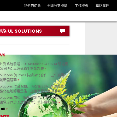
我們的使命
全球分支機搆
工作機會
聯絡我們
聯絡 UL SOLUTIONS
WS
到系統驗證：UL Solutions 以 USB4 驗證實
領 AI PC 高速傳輸生態系部署
Solutions 與 imos 持續深化合作 三年驗證布
創新里程碑
Solutions 於台灣啟用洗衣機 BSMI 測試實驗
強化在地認證量能、加速家電產品市場准入
 Solutions 向松川精密發出全台首張《30kA 直
路電流見證測試實驗室計畫》資格證書
all
ENTS