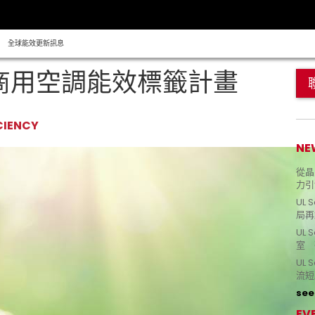
全球能效更新訊息
型商用空調能效標籤計畫
CIENCY
NE
從晶片
力引
UL 
局再
UL 
室 
UL
流短
see 
EV