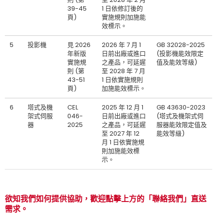
39-45
1 日依修訂後的
頁)
實施規則加施能
效標示。
5
投影機
見 2026
2026 年 7 月 1
GB 32028-2025
年新版
日前出廠或進口
(投影機能效限定
實施規
之產品，可延遲
值及能效等級)
則 (第
至 2028 年 7 月
43-51
1 日依實施規則
頁)
加施能效標示。
6
塔式及機
CEL
2025 年 12 月 1
GB 43630-2023
架式伺服
046-
日前出廠或進口
(塔式及機架式伺
器
2025
之產品，可延遲
服器能效限定值及
至 2027 年 12
能效等級)
月 1 日依實施規
則加施能效標
示。
欲知我們如何提供協助，歡迎點擊上方的「聯絡我們」直送
需求。