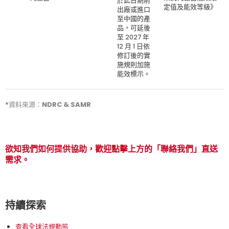
於此日期前
定值及能效等級》
出廠或進口
至中國的產
品，可延後
至 2027 年
12 月 1 日依
修訂後的實
施規則加施
能效標示。
*資料來源：NDRC & SAMR
欲知我們如何提供協助，歡迎點擊上方的「聯絡我們」直送
需求。
持續探索
查看全球法規動態