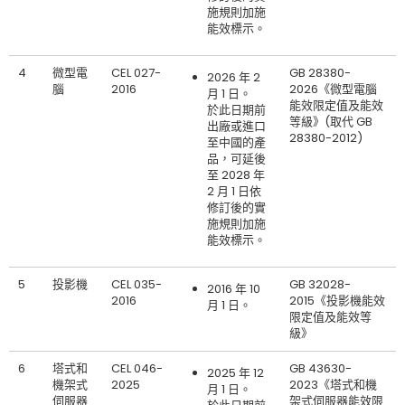
施規則加施
能效標示。
4
微型電
CEL 027-
GB 28380-
2026 年 2
腦
2016
2026《微型電腦
月 1 日。
能效限定值及能效
於此日期前
等級》(取代 GB
出廠或進口
28380-2012)
至中國的產
品，可延後
至 2028 年
2 月 1 日依
修訂後的實
施規則加施
能效標示。
5
投影機
CEL 035-
GB 32028-
2016 年 10
2016
2015《投影機能效
月 1 日。
限定值及能效等
級》
6
塔式和
CEL 046-
GB 43630-
2025 年 12
機架式
2025
2023《塔式和機
月 1 日。
伺服器
架式伺服器能效限