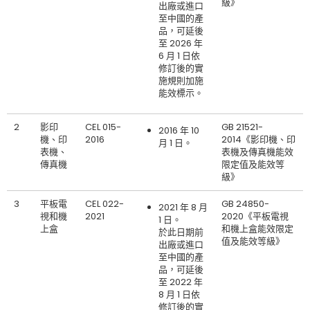
級》
出廠或進口
至中國的產
品，可延後
至 2026 年
6 月 1 日依
修訂後的實
施規則加施
能效標示。
2
影印
CEL 015-
GB 21521-
2016 年 10
機、印
2016
2014《影印機、印
月 1 日。
表機、
表機及傳真機能效
傳真機
限定值及能效等
級》
3
平板電
CEL 022-
GB 24850-
2021 年 8 月
視和機
2021
2020《平板電視
1 日。
上盒
和機上盒能效限定
於此日期前
值及能效等級》
出廠或進口
至中國的產
品，可延後
至 2022 年
8 月 1 日依
修訂後的實