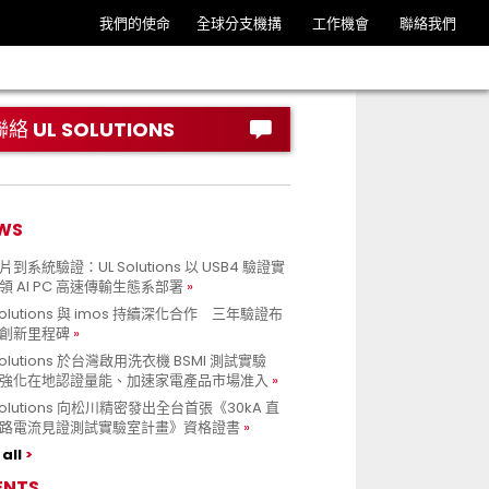
我們的使命
全球分支機搆
工作機會
聯絡我們
聯絡 UL SOLUTIONS
WS
到系統驗證：UL Solutions 以 USB4 驗證實
領 AI PC 高速傳輸生態系部署
Solutions 與 imos 持續深化合作 三年驗證布
創新里程碑
Solutions 於台灣啟用洗衣機 BSMI 測試實驗
強化在地認證量能、加速家電產品市場准入
 Solutions 向松川精密發出全台首張《30kA 直
路電流見證測試實驗室計畫》資格證書
all
ENTS