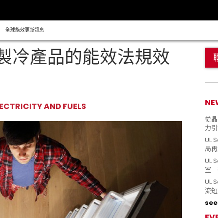
全球能效更新訊息
原來製冷產品的能效法規效
NE
ECTRICITY AND FUELS
從晶片
力引
UL 
局再
UL 
室 
UL
流短
see 
EV