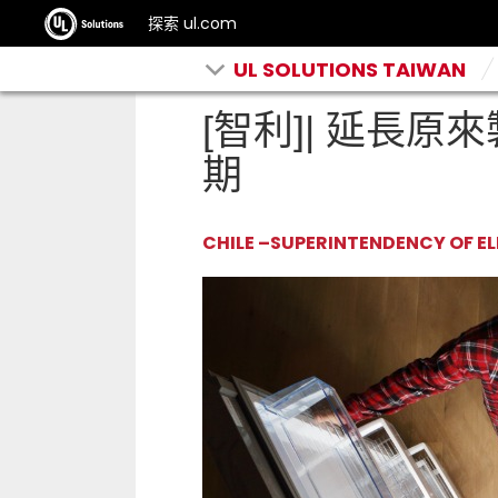
探索 ul.com
UL SOLUTIONS TAIWAN
[智利]| 延長
期
CHILE –SUPERINTENDENCY OF EL