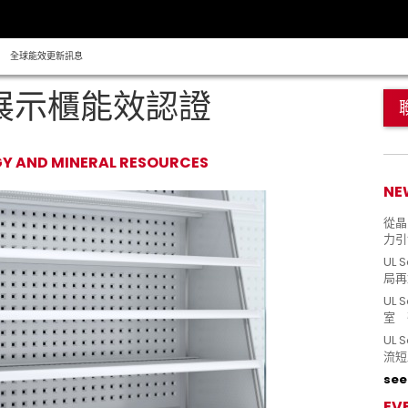
全球能效更新訊息
藏展示櫃能效認證
RGY AND MINERAL RESOURCES
NE
從晶片
力引
UL 
局再
UL 
室 
UL
流短
see 
EV