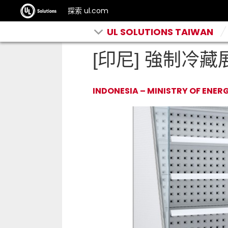
探索 ul.com
UL SOLUTIONS TAIWAN
[印尼] 強制冷
INDONESIA – MINISTRY OF ENE