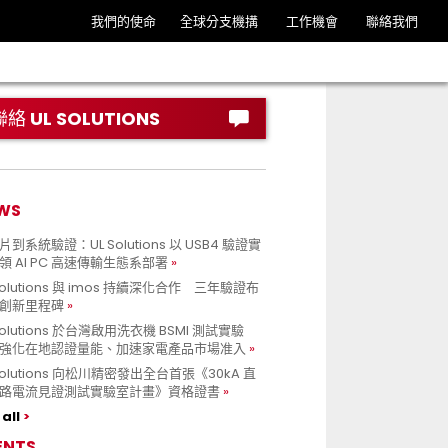
我們的使命
全球分支機搆
工作機會
聯絡我們
聯絡 UL SOLUTIONS
WS
到系統驗證：UL Solutions 以 USB4 驗證實
領 AI PC 高速傳輸生態系部署
Solutions 與 imos 持續深化合作 三年驗證布
創新里程碑
Solutions 於台灣啟用洗衣機 BSMI 測試實驗
強化在地認證量能、加速家電產品市場准入
 Solutions 向松川精密發出全台首張《30kA 直
路電流見證測試實驗室計畫》資格證書
all
ENTS