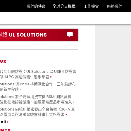
我們的使命
全球分支機搆
工作機會
聯絡我們
聯絡 UL SOLUTIONS
WS
到系統驗證：UL Solutions 以 USB4 驗證實
領 AI PC 高速傳輸生態系部署
Solutions 與 imos 持續深化合作 三年驗證布
創新里程碑
Solutions 於台灣啟用洗衣機 BSMI 測試實驗
強化在地認證量能、加速家電產品市場准入
 Solutions 向松川精密發出全台首張《30kA 直
路電流見證測試實驗室計畫》資格證書
all
ENTS