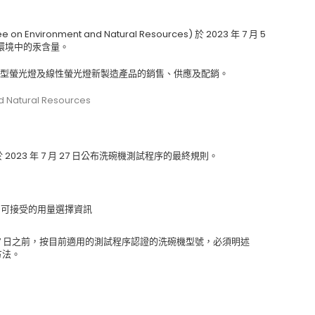
vironment and Natural Resources) 於 2023 年 7 月 5
環境中的汞含量。
加汞之緊湊型螢光燈及線性螢光燈新製造產品的銷售、供應及配銷。
Natural Resources
oE) 於 2023 年 7 月 27 日公布洗碗機測試程序的最終規則。
劑可接受的用量選擇資訊
月 17 日之前，按目前適用的測試程序認證的洗碗機型號，必須明述
方法。