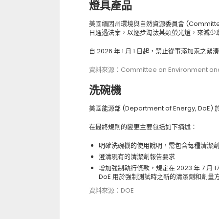
燈具產品
美國緬因州環境與自然資源委員會 (Committee on En
日通過法案，以逐步淘汰某類螢光燈，來減少
自 2026 年 1 月 1 日起，禁止從事添
資料來源：Committee on Environment and 
洗碗機
美國能源部 (Department of Energy, D
在最終規則的變更主要包括如下摘述：
明確洗碗機的使用說明，需包含每種清潔
澄清現有的清潔劑報告要求
增加強制執行條款，規定在 2023 年 7 
DoE 用於強制測試時之新的清潔劑和劑量
資料來源：DOE