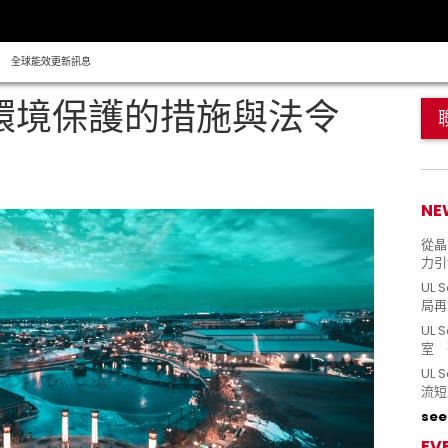
全球能效更新訊息
對環境保護的措施與法令
NE
從晶片
力引
UL 
局再
UL 
室 
UL
流短
see 
EV