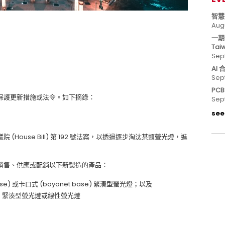
智慧
Aug
一期
Tai
Sep
AI
Sep
PC
保護更新措施或法令。如下摘錄：
Sep
see 
議院 (House Bill) 第 192 號法案，以透過逐步淘汰某類螢光燈，進
銷售、供應或配銷以下新製造的產品：
 base) 或卡口式 (bayonet base) 緊湊型螢光燈；以及
base) 緊湊型螢光燈或線性螢光燈