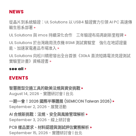
NEWS
從晶片到系統驗證：UL Solutions 以 USB4 驗證實力引領 AI PC 高速傳
輸生態系部署
UL Solutions 與 imos 持續深化合作 三年驗證布局再創新里程碑
UL Solutions 於台灣啟用洗衣機 BSMI 測試實驗室 強化在地認證量
能、加速家電產品市場准入
UL Solutions 向松川精密發出全台首張《30kA 直流短路電流見證測試
實驗室計畫》資格證書
see all
EVENTS
智慧微型交通工具的歐美法規與資安挑戰
August 14, 2026 - 實體研討會 | 台北
一期一會！2026 國際半導體展 (SEMICON Taiwan 2026)
September 2, 2026 - 展覽活動
AI 合規新挑戰：法規、安全與風險管理解析
September 3, 2026 - 線上研討會
PCB 樣品要求、材料認證與測試評估實務解析
September 15, 2026 - 實體研討會 | 台北