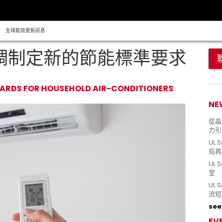
全球能效更新訊息
空調制定新的節能標準要求
DARDS FOR HOUSEHOLD AIR-CONDITIONERS
NE
從晶片
力引
UL 
局再
UL 
室 
UL
流短
see 
EV