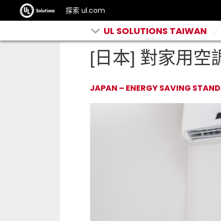
探索 ul.com
UL SOLUTIONS TAIWAN
[日本] 對家用
JAPAN – ENERGY SAVING STAN