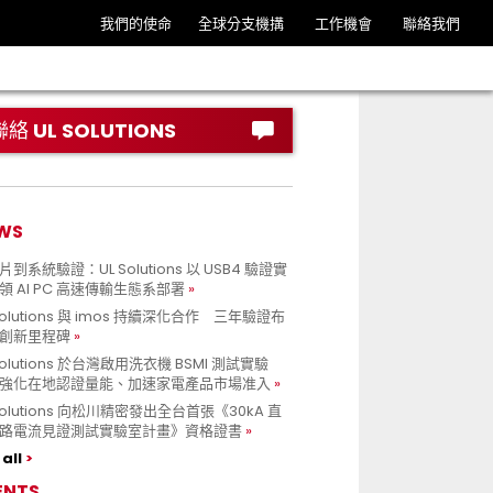
我們的使命
全球分支機搆
工作機會
聯絡我們
聯絡 UL SOLUTIONS
WS
到系統驗證：UL Solutions 以 USB4 驗證實
領 AI PC 高速傳輸生態系部署
Solutions 與 imos 持續深化合作 三年驗證布
創新里程碑
Solutions 於台灣啟用洗衣機 BSMI 測試實驗
強化在地認證量能、加速家電產品市場准入
 Solutions 向松川精密發出全台首張《30kA 直
路電流見證測試實驗室計畫》資格證書
all
ENTS