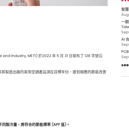
智慧
Aug
一期
Tai
Sep
AI
Sep
PC
 and Industry, METI) 於2022 年 5 月 31 日發布了 128 字號公
Sep
see 
確保其製造出廠的家用空調產品須在目標年份，達到相應的節能改善
製冷量，將符合的節能標準 (APF 值)。