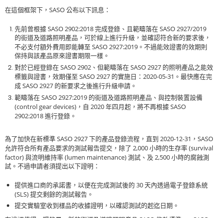
SASO
在這個框架下，
公布以下訊息：
SASO 2902:2018
SASO 2927/2019
先前曾根據
完成登錄、且範疇落在
的街道及道路照明產品，可於線上進行升級，並確認符合新的要求後，
SASO 2927:2019
不必支付額外費用即能轉至
。不過能效證書的效期則
保持與該產品原來證書期限一樣。
SASO 2902
SASO 2927
對於已經登錄在
、但範疇落在
的照明產品之能效
SASO 2927
2020-05-31
標籤與證書，效期僅至
的實施日：
。最快應在完
SASO 2927
成
的新要求之後進行升級申請。
SASO 2927:2019
範疇落在
的街道及道路照明產品、與控制裝置設備
(control gear devices)
2020
SASO
，自
年四月起，將不再根據
2902:2018
進行登錄。
SASO 2927
2020-12-31
SASO
為了加快在新標準
下的產品登錄流程，直到
，
2,000
(survival
允許符合所有產品要求的測試報告提交，除了
小時的生存率
factor)
(lumen maintenance)
2,500
與流明維持率
測試、及
小時的腐蝕測
試。不過申請者須提出以下證明：
30
提供進口商的承諾書，以便在完成測試後的
天內透過電子登錄系統
(SLS)
提交剩餘的測試報告。
提交實驗室收到樣品的收據證明，以確認測試的起迄日期。