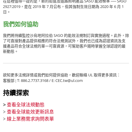
SASO
SASO
在這裡值得一提的是，新的街道及道路照明產品
能效標準 ──
2927:2019
2019
7
2020
6
1
，是在
年
月公布，但其強制生效日期為
年
月
日。
我們如何協助
SASO
我們將持續監控沙烏地阿拉伯
的能效法規制訂與實施過程。此外，除
了可直接對產品提供相應的符合法規測試外，我們也已成為認證資訊及支
援產品符合全球法規的單一可靠資源，可幫助客戶隨時掌握全球認證的最
新動態。
UL
欲知更多法規詳情或我們如何提供協助，歡迎聯絡
取得更多資訊：
T: 886.2.7737.3168 / E: CEC.tw@ul.com
客服部 |
持續探索
>
查看全球法規動態
>
查看全球能效更新訊息
>
線上業務需求詢問表單